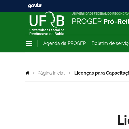
UNIVERSIDADE FEDERAL DO RECÔNCAV
PROGEP
Pró-Rei
Agenda da PROGEP
Boletim de servi
Página inicial
Licenças para Capacitaç
L