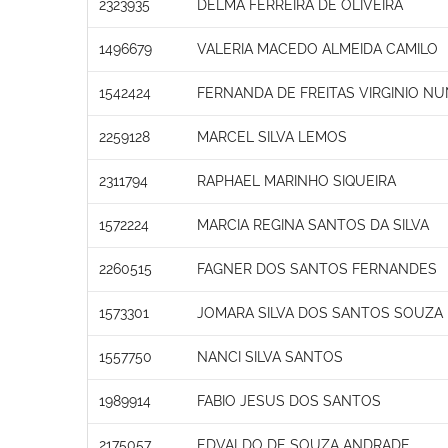
2323935
DELMA FERREIRA DE OLIVEIRA
1496679
VALERIA MACEDO ALMEIDA CAMILO
1542424
FERNANDA DE FREITAS VIRGINIO N
2259128
MARCEL SILVA LEMOS
2311794
RAPHAEL MARINHO SIQUEIRA
1572224
MARCIA REGINA SANTOS DA SILVA
2260515
FAGNER DOS SANTOS FERNANDES
1573301
JOMARA SILVA DOS SANTOS SOUZA
1557750
NANCI SILVA SANTOS
1989914
FABIO JESUS DOS SANTOS
2175057
EDVALDO DE SOUZA ANDRADE