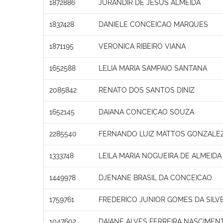
1872886
JURANDIR DE JESUS ALMEIDA
1837428
DANIELE CONCEICAO MARQUES
1871195
VERONICA RIBEIRO VIANA
1652588
LELIA MARIA SAMPAIO SANTANA
2085842
RENATO DOS SANTOS DINIZ
1652145
DAIANA CONCEICAO SOUZA
2285540
FERNANDO LUIZ MATTOS GONZALEZ
1333748
LEILA MARIA NOGUEIRA DE ALMEIDA 
1449978
DJENANE BRASIL DA CONCEICAO
1759761
FREDERICO JUNIOR GOMES DA SILVE
1047602
DAIANE ALVES FERREIRA NASCIMEN