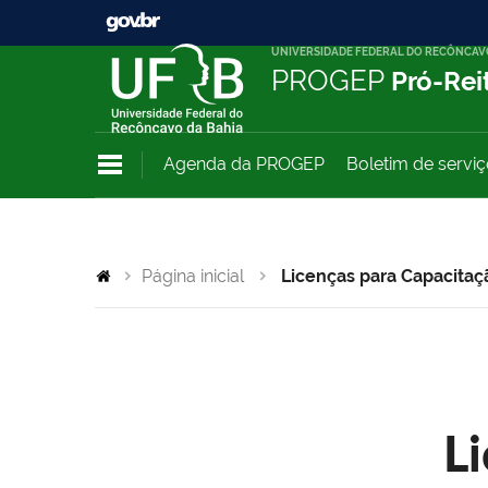
UNIVERSIDADE FEDERAL DO RECÔNCAV
PROGEP
Pró-Rei
Agenda da PROGEP
Boletim de servi
Página inicial
Licenças para Capacitaç
L