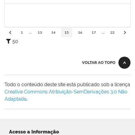
Concluído
1945088
MOISES ARAUJO LIMA
Técnico
23007.00011181/2024-33
09/09/2024
08/10/2024
Concluído
1
...
13
14
15
16
17
...
22
50
VOLTAR AO TOPO
Todo o conteúdo deste site está publicado sob a licença
Creative Commons Atribuição-SemDerivações 3.0 Não
Adaptada
.
Acesso a Informação