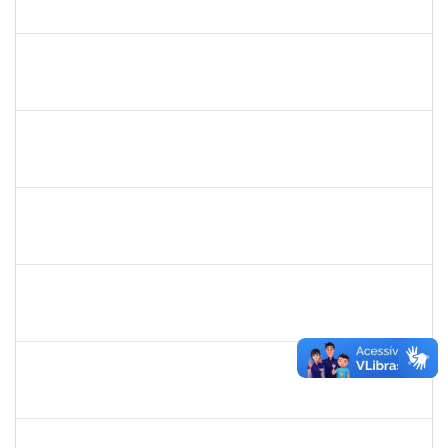
23007.00031667/2023-08
25/06/2024
23/08/2024
Concluído
1760178
ISMAEL JACOB DAL ZOT JUNIOR
Técnico
23007.00006466/2024-74
29/07/2024
28/08/2024
Concluído
2247439
ARIADNE NASCIMENTO DOS SANTOS
Técnico
23007.00030589/2023-14
01/08/2024
30/08/2024
Concluído
2267374
AILDA SANTOS DOS PRAZERES
Técnico
23007.00007007/2024-17
03/06/2024
31/08/2024
Concluído
1753518
ALEXANDRO DE ALMEIDA BARBOSA
Técnico
23007.00029553/2023-50
03/06/2024
01/09/2024
Concluído
1757910
ADRIANA MONTEIRO CARVALHO DA SILVA HUPSEL
Técnico
23007.00007684/2024-71
05/08/2024
04/09/2024
Concluído
2261493