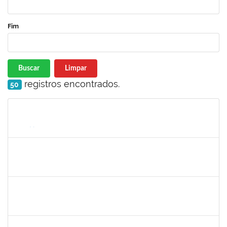
Fim
Buscar
Limpar
registros encontrados.
50
Matrícula
Nome
Cargo
Processo
Início
Fim
Status
1752889
VIRGILIO JUSTINIANO DOS SANTOS FILHO
Técnico
23007.00003499/2024-61
29/04/2024
27/06/2024
Concluído
1742199
HELENI DUARTE DANTAS DE AVILA
Docente
23007.00002724/2024-34
01/04/2024
28/06/2024
Concluído