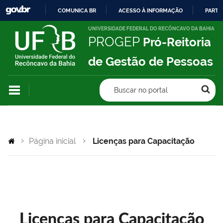
COMUNICA BR
ACESSO À INFORMAÇÃO
PARTI
IR
UNIVERSIDADE FEDERAL DO RECÔNCAVO DA BAHIA
PROGEP
Pró-Reitoria
PARA
O
de Gestão de Pessoas
CONTEÚDO
Buscar no portal
Página inicial
Licenças para Capacitação
Licenças para Capacitação