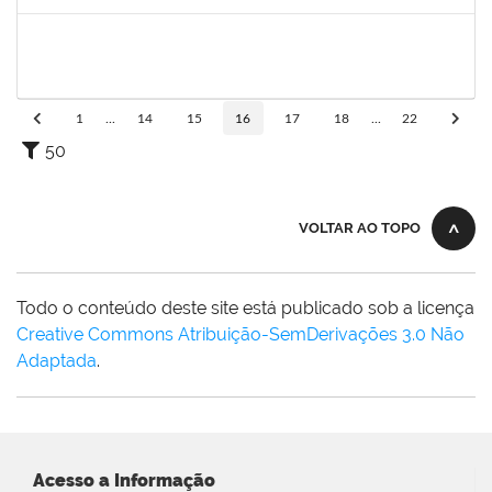
Concluído
1996452
ESTEVA DOS SANTOS FREITAS
Técnico
23007.00013257/2024-47
30/09/2024
28/12/2024
Concluído
1
...
14
15
16
17
18
...
22
50
VOLTAR AO TOPO
Todo o conteúdo deste site está publicado sob a licença
Creative Commons Atribuição-SemDerivações 3.0 Não
Adaptada
.
Acesso a Informação