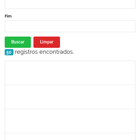
Fim
Buscar
Limpar
registros encontrados.
50
Matrícula
Nome
Cargo
Processo
Início
Fim
Status
2401210
ALEX DO NASCIMENTO AMBROSIO
Técnico
3007.00014077/2024-23
11/10/2024
25/10/2024
Concluído
2268649
THARISA SOUZA ALMEIDA
Técnico
23007.00030084/2023-69
26/09/2024
25/10/2024
Concluído