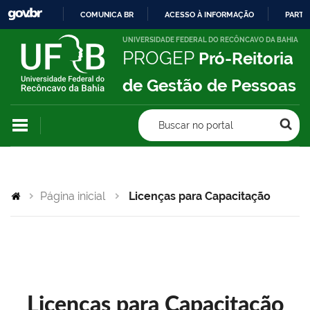
COMUNICA BR
ACESSO À INFORMAÇÃO
PARTI
IR
UNIVERSIDADE FEDERAL DO RECÔNCAVO DA BAHIA
PROGEP
Pró-Reitoria
PARA
O
de Gestão de Pessoas
CONTEÚDO
Buscar no portal
Página inicial
Licenças para Capacitação
Licenças para Capacitação