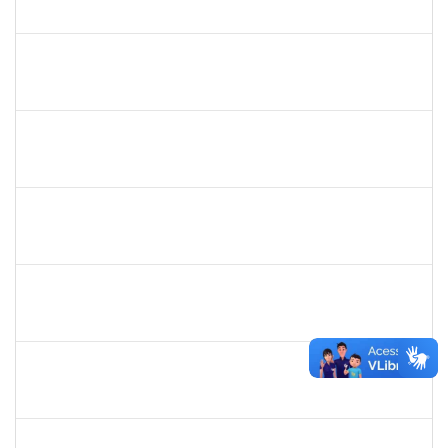
23007.00009880/2024-46
03/09/2024
30/11/2024
Concluído
1753005
JADMILSON DA CRUZ DIAS
Técnico
23007.00011166/2024-50
02/09/2024
30/11/2024
Concluído
1642510
KARINA DE OLIVEIRA SANTOS CORDEIRO
Docente
23007.00030048/2023-71
01/09/2024
30/11/2024
Concluído
1533384
LUIZ PAULO JESUS DE OLIVEIRA
Docente
23007.00008261/2024-12
02/09/2024
01/12/2024
Concluído
1744844
ELAINE ANDRADE LEAL SILVA
Docente
23007.00006390/2024-89
01/09/2024
01/12/2024
Concluído
2328936
JENILDA BASTOS ALMEIDA PINHEIRO
Técnico
23007.00029552/2023-77
18/11/2024
02/12/2024
Concluído
1674023