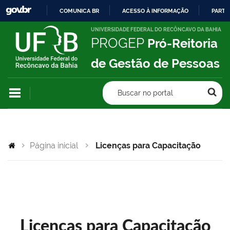
COMUNICA BR
ACESSO À INFORMAÇÃO
PARTI
IR
UNIVERSIDADE FEDERAL DO RECÔNCAVO DA BAHIA
PROGEP
Pró-Reitoria
PARA
O
de Gestão de Pessoas
CONTEÚDO
Buscar no portal
Página inicial
Licenças para Capacitação
Licenças para Capacitação