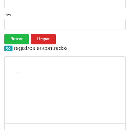
Fim
Buscar
Limpar
registros encontrados.
50
Matrícula
Nome
Cargo
Processo
Início
Fim
Status
1368760
TATIANA PACHECO RODRIGUES
Docente
23007.00009880/2024-46
03/09/2024
30/11/2024
Concluído
1753005
JADMILSON DA CRUZ DIAS
Técnico
23007.00011166/2024-50
02/09/2024
30/11/2024
Concluído