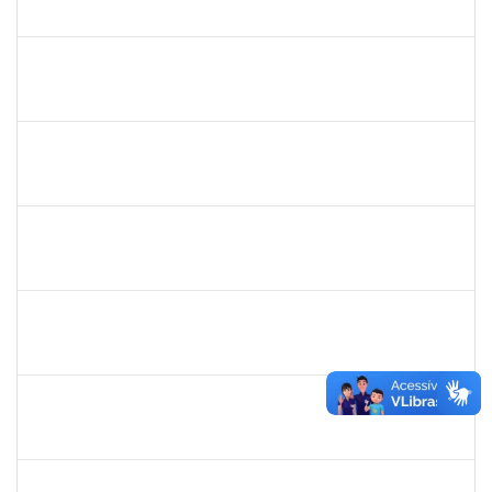
23007.00013391/2024-18
02/10/2024
29/12/2024
Concluído
1743268
MARCIA DA SILVA CLEMENTE
Docente
23007.00012578/2024-47
01/10/2024
29/12/2024
Concluído
1836285
RHOWENA JANE BARBOSA DE MATOS
Docente
23007.00012757/2024-64
01/10/2024
29/12/2024
Concluído
3082336
TAIS LIMA GONCALVES AMORIM DA SILVA
Técnico
23007.00012898/2024-40
01/10/2024
29/12/2024
Concluído
2140283
JERUSA DA MOTA SANTANA
23007.00017589/2024-65
01/10/2024
29/12/2024
Concluído
1365967
PAULO JACKSON MOTA DA SILVEIRA
Técnico
23007.00016426/2024-38
01/10/2024
29/12/2024
Concluído
1530215