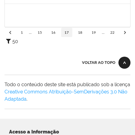
Concluído
1546644
JOSE VALENTIM DOS SANTOS FILHO
Docente
23007.00016936/2024-42
21/11/2024
18/02/2025
Concluído
1
...
15
16
17
18
19
...
22
50
VOLTAR AO TOPO
Todo o conteúdo deste site está publicado sob a licença
Creative Commons Atribuição-SemDerivações 3.0 Não
Adaptada
.
Acesso a Informação