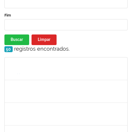
Fim
Buscar
Limpar
registros encontrados.
50
Matrícula
Nome
Cargo
Processo
Início
Fim
Status
1965504
JUSSARA PEIXOTO MAIA
Docente
23007.00010156/2024-63
18/09/2024
16/12/2024
Concluído
1965504
JUSSARA PEIXOTO MAIA
Docente
23007.00010156/2024-63
18/09/2024
16/12/2024
Concluído