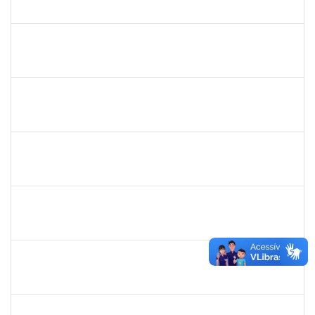
23007.00015876/2024-47
07/10/2024
05/01/2025
Concluído
3057620
MARCIO SANTOS MAGALHAES
Técnico
23007.00014869/2024-76
06/12/2024
10/01/2025
Concluído
1755349
MARYLUCIA DE SOUZA RIBEIRO SAMPAIO
Técnico
23007.00019609/2024-39
11/11/2024
10/01/2025
Concluído
1241198
TAYANE CERQUEIRA DA SILVA DOS SANTOS
Técnico
23007.00023299/2024-28
23/12/2024
21/01/2025
Concluído
1755349
MARYLUCIA DE SOUZA RIBEIRO SAMPAIO
Técnico
23007.00019580/2024-46
25/11/2024
23/01/2025
Concluído
1557646
RITA DE CASSIA FALCAO BORJA CORREIA
Técnico
23007.00024723/2024-89
09/01/2025
26/01/2025
Concluído
1753684