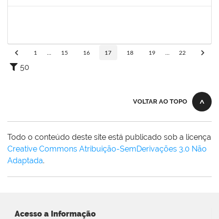
Concluído
2027532
DANIEL EWERTON SANTOS BRITO
Técnico
23007.00006284/2024-41
02/12/2024
28/02/2025
Concluído
1
...
15
16
17
18
19
...
22
50
VOLTAR AO TOPO
Todo o conteúdo deste site está publicado sob a licença
Creative Commons Atribuição-SemDerivações 3.0 Não
Adaptada
.
Acesso a Informação