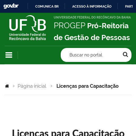
COMUNICA BR
ACESSO À INFORMAÇÃO
PARTI
IR
UNIVERSIDADE FEDERAL DO RECÔNCAVO DA BAHIA
PROGEP
Pró-Reitoria
PARA
O
de Gestão de Pessoas
CONTEÚDO
Buscar no portal
Página inicial
Licenças para Capacitação
Licenças para Capacitação