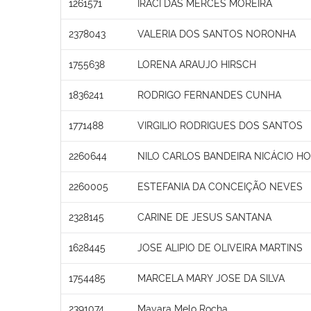
1261571
IRACI DAS MERCES MOREIRA
2378043
VALERIA DOS SANTOS NORONHA
1755638
LORENA ARAUJO HIRSCH
1836241
RODRIGO FERNANDES CUNHA
1771488
VIRGILIO RODRIGUES DOS SANTOS
2260644
NILO CARLOS BANDEIRA NICÁCIO H
2260005
ESTEFANIA DA CONCEIÇÃO NEVES
2328145
CARINE DE JESUS SANTANA
1628445
JOSE ALIPIO DE OLIVEIRA MARTINS
1754485
MARCELA MARY JOSE DA SILVA
2391074,
Mayara Melo Rocha,