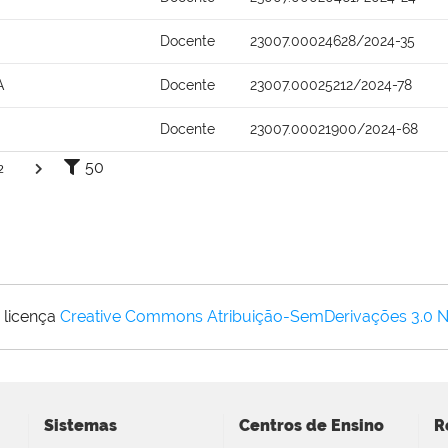
Docente
23007.00024628/2024-35
A
Docente
23007.00025212/2024-78
Docente
23007.00021900/2024-68
50
2
 licença
Creative Commons Atribuição-SemDerivações 3.0 
Sistemas
Centros de Ensino
R