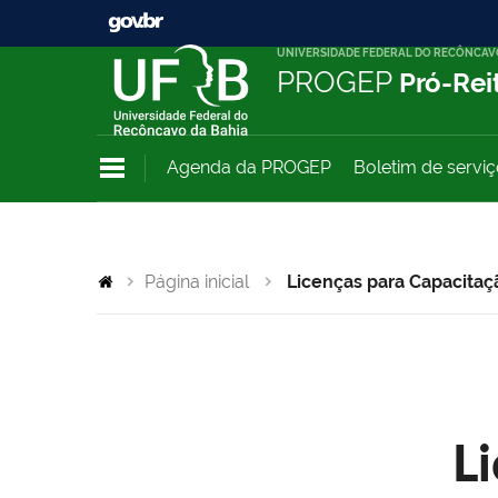
UNIVERSIDADE FEDERAL DO RECÔNCAV
PROGEP
Pró-Rei
Agenda da PROGEP
Boletim de servi
Página inicial
Licenças para Capacitaç
L