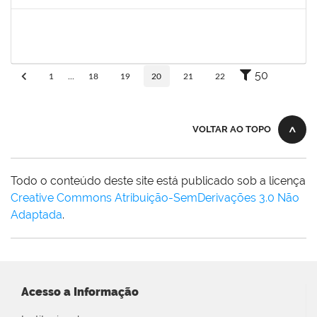
Concluído
1847366
ANGELA CRISTINA DE OLIVEIRA LIMA
Técnico
23007.00005268/2025-19
25/11/2025
19/12/2025
Concluído
50
1
...
18
19
20
21
22
VOLTAR AO TOPO
Todo o conteúdo deste site está publicado sob a licença
Creative Commons Atribuição-SemDerivações 3.0 Não
Adaptada
.
Acesso a Informação