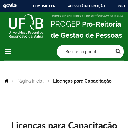
COMUNICA BR
ACESSO À INFORMAÇÃO
PARTI
IR
UNIVERSIDADE FEDERAL DO RECÔNCAVO DA BAHIA
PROGEP
Pró-Reitoria
PARA
O
de Gestão de Pessoas
CONTEÚDO
Buscar no portal
Página inicial
Licenças para Capacitação
Licenças para Capacitação