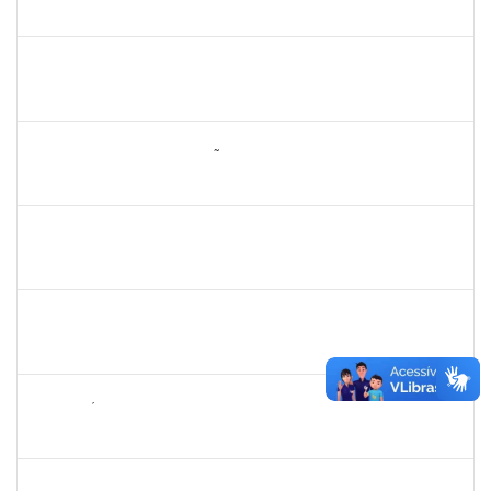
23007.00010774/2025-58
07/08/2025
04/11/2025
Concluído
1836556
DANIEL TEIXEIRA DE QUADROS
Técnico
23007.00002962/2025-07
11/08/2025
08/11/2025
Concluído
2260005
ESTEFANIA DA CONCEIÇÃO NEVES
Técnico
23007.00013074/2025-38
17/10/2025
15/11/2025
Concluído
1451453
ANGELITA MARIA BOGADO
Docente
23007.00006022/2025-31
18/08/2025
15/11/2025
Concluído
1355180
ANTONIO CARLOS DE ALMEIDA PORTELA
Docente
23007.00013042/2025-29
18/08/2025
15/11/2025
Concluído
2265449
THIAGO ÍTALO ROCHA DE JESUS
Técnico
23007.00014094/2025-46
05/11/2025
19/11/2025
Concluído
1673939