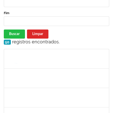
Fim
Buscar
Limpar
registros encontrados.
50
Matrícula
Nome
Cargo
Processo
Início
Fim
Status
2257968
TAIANE OLIVEIRA MENEZES LEITE
Técnico
23007.00011055/2025-37
01/09/2025
30/09/2025
Concluído
1861104
GREICIANE DE SOUZA SANTOS
Técnico
23007.00014744/2025-53
01/09/2025
30/09/2025
Concluído