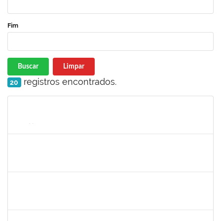
Fim
Buscar
Limpar
registros encontrados.
20
Matrícula
Nome
Cargo
Processo
Início
Fim
Status
1526112
ELIANA SANTOS DE SOUZA
Técnico
23007.00006288/2026-24
11/05/2026
04/06/2026
Concluído
1670376
FLORA BONAZZI PIASENTIN
Docente
23007.00026322/2025-78
16/03/2026
13/06/2026
Concluído