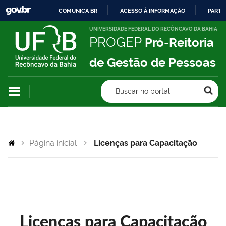
COMUNICA BR
ACESSO À INFORMAÇÃO
PARTI
IR
UNIVERSIDADE FEDERAL DO RECÔNCAVO DA BAHIA
PROGEP
Pró-Reitoria
PARA
O
de Gestão de Pessoas
CONTEÚDO
Buscar no portal
Página inicial
Licenças para Capacitação
Licenças para Capacitação