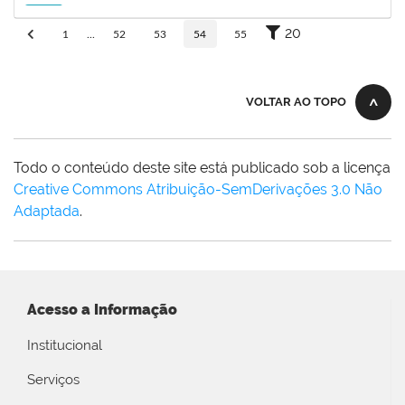
15/11/2026
Futuro
20
1
...
52
53
54
55
VOLTAR AO TOPO
Todo o conteúdo deste site está publicado sob a licença
Creative Commons Atribuição-SemDerivações 3.0 Não
Adaptada
.
Acesso a Informação
Institucional
Serviços