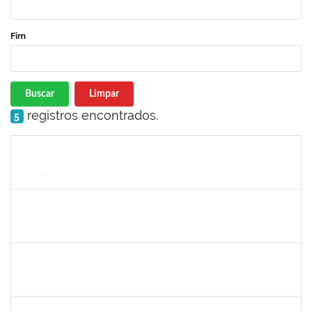
Fim
Buscar
Limpar
registros encontrados.
5
Matrícula
Nome
Cargo
Processo
Início
Fim
Status
1526112
ELIANA SANTOS DE SOUZA
Técnico
23007.00006288/2026-24
11/05/2026
04/06/2026
Concluído
1670376
FLORA BONAZZI PIASENTIN
Docente
23007.00026322/2025-78
16/03/2026
13/06/2026
Concluído