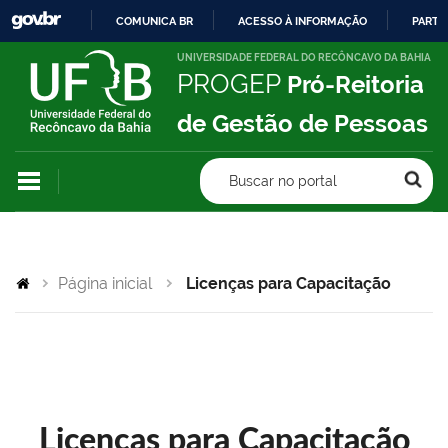
COMUNICA BR
ACESSO À INFORMAÇÃO
PARTI
IR
UNIVERSIDADE FEDERAL DO RECÔNCAVO DA BAHIA
PROGEP
Pró-Reitoria
PARA
O
de Gestão de Pessoas
CONTEÚDO
Buscar no portal
Página inicial
Licenças para Capacitação
Licenças para Capacitação