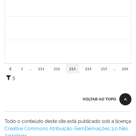
1551614
NUNO GONCALVES PEREIRA
Docente
23007.00002975/2026-41
20/03/2026
17/06/2026
Concluído
1147816
POLIANA DA SILVA LIMA ANDRADE
Docente
23007.00018669/2025-02
21/03/2026
18/06/2026
Concluído
1742199
HELENI DUARTE DANTAS DE AVILA
Docente
23007.00001869/2026-27
21/04/2026
20/06/2026
Concluído
1
...
211
212
213
214
215
...
220
5
VOLTAR AO TOPO
Todo o conteúdo deste site está publicado sob a licença
Creative Commons Atribuição-SemDerivações 3.0 Não
Adaptada
.