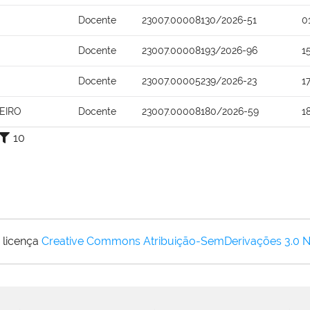
Docente
23007.00008130/2026-51
0
Docente
23007.00008193/2026-96
1
Docente
23007.00005239/2026-23
1
EIRO
Docente
23007.00008180/2026-59
1
10
 licença
Creative Commons Atribuição-SemDerivações 3.0 