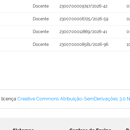
Docente
23007.00009747/2026-42
0
Docente
23007.00006725/2026-59
0
Docente
23007.00012869/2026-41
0
Docente
23007.00008581/2026-96
1
 licença
Creative Commons Atribuição-SemDerivações 3.0 