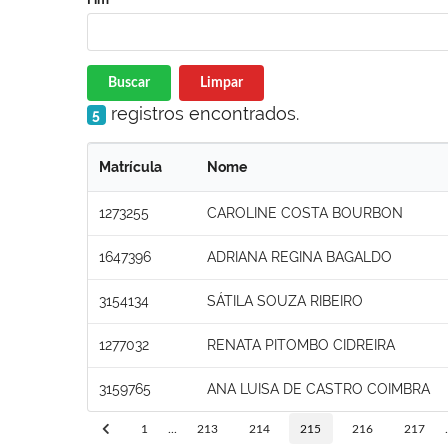
Buscar
Limpar
registros encontrados.
5
Matrícula
Nome
1273255
CAROLINE COSTA BOURBON
1647396
ADRIANA REGINA BAGALDO
3154134
SÁTILA SOUZA RIBEIRO
1277032
RENATA PITOMBO CIDREIRA
3159765
ANA LUISA DE CASTRO COIMBRA
1
...
213
214
215
216
217
.