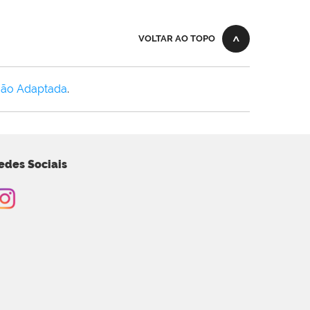
VOLTAR AO TOPO
Não Adaptada
.
edes Sociais