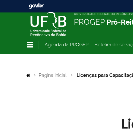
UNIVERSIDADE FEDERAL DO RECÔNCAV
PROGEP
Pró-Rei
Agenda da PROGEP
Boletim de servi
Página inicial
Licenças para Capacitaç
L