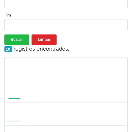
Fim
Buscar
Limpar
registros encontrados.
19
Matrícula
Nome
Cargo
Processo
Início
Fim
Status
1935998
DENIS RENAN CORREA
Docente
23007.00008895/2026-57
18/08/2026
15/11/2026
Futuro
1007053
ANDRE DIAS DE AZEVEDO NETO
Docente
23007.00004811/2026-36
17/08/2026
15/11/2026
Futuro