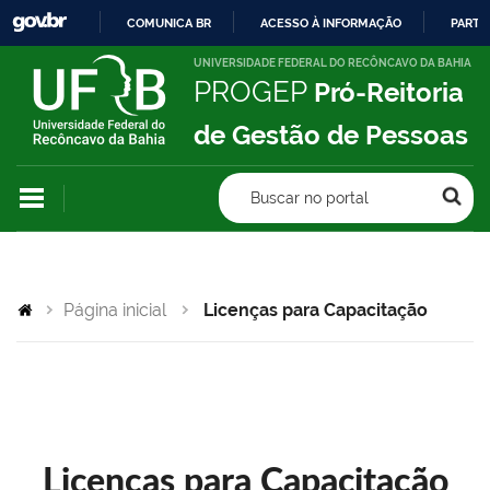
COMUNICA BR
ACESSO À INFORMAÇÃO
PARTI
IR
UNIVERSIDADE FEDERAL DO RECÔNCAVO DA BAHIA
PROGEP
Pró-Reitoria
PARA
O
de Gestão de Pessoas
CONTEÚDO
Buscar no portal
Página inicial
Licenças para Capacitação
Licenças para Capacitação