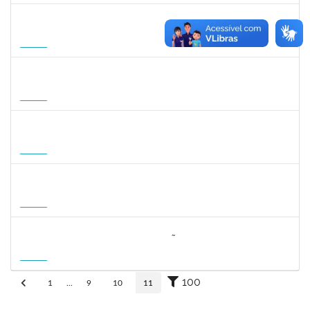
2309762
LUCIO JOSE DE SA LEITAO AGRA
Docente
23007.00004584/2026-54
01/10/2026
20/12/2026
Futuro
1745518
DAVID ROMAO TEIXEIRA
Docente
23007.00010715/2026-96
01/10/2026
29/12/2026
Futuro
1359156
CLAUDIA FEIO DA MAIA LIMA
Docente
23007.00010464/2026-83
26/10/2026
23/01/2027
Futuro
1162621
WILLIAM OLIVEIRA SILVA SANTOS
Técnico
23007.00012085/2025-66
11/01/2027
05/02/2027
Futuro
3064953
EVANDRO DE OLIVEIRA MAGALHÃES FILHO
Docente
3007.00000880/2026-55
08/04/2027
06/07/2027
Futuro
100
1
...
9
10
11