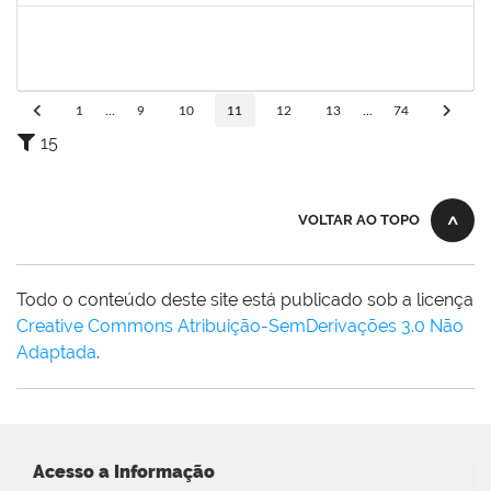
1719181
Rosa Alencar Santana de Almeida
Docente
23007.00012880/2019-56
01/09/2019
30/11/2019
Concluído
1
...
9
10
11
12
13
...
74
15
VOLTAR AO TOPO
Todo o conteúdo deste site está publicado sob a licença
Creative Commons Atribuição-SemDerivações 3.0 Não
Adaptada
.
Acesso a Informação