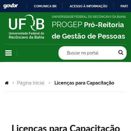
COMUNICA BR
ACESSO À INFORMAÇÃO
PARTI
IR
UNIVERSIDADE FEDERAL DO RECÔNCAVO DA BAHIA
PROGEP
Pró-Reitoria
PARA
O
de Gestão de Pessoas
CONTEÚDO
Buscar no portal
Página inicial
Licenças para Capacitação
Licenças para Capacitação