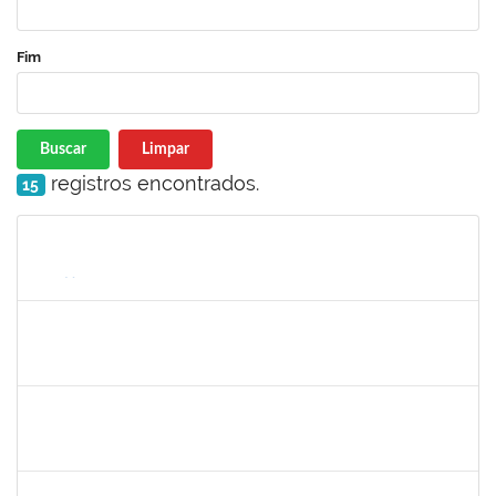
Fim
Buscar
Limpar
registros encontrados.
15
Matrícula
Nome
Cargo
Processo
Início
Fim
Status
2033204
Samira Araújo Rachid Alves
Técnico
23007.0008542/2019-06
05/08/2019
02/11/2019
Concluído
1758665
Tcherrison Diniz Alves
Técnico
23007.00007142/2019-73
05/08/2019
02/11/2019
Concluído