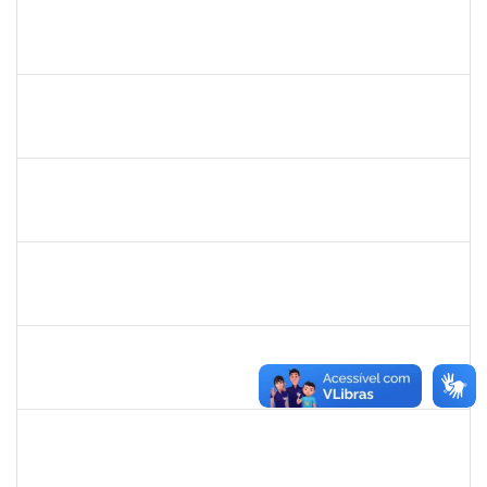
287123
Pedro dos Santos Nascimento
Técnico
23007.00016663/2019-56
19/08/2019
18/11/2019
Concluído
1567525
Neilton da Silva
Docente
23007.00017511/2019-52
19/08/2019
18/11/2019
Concluído
1642532
Rita de Cassia Gomes Barbosa Lima
Docente
23007.00016453/2019-03
20/08/2019
19/11/2019
Concluído
1809432
Sabrina Mara Sant’Anna
Docente
23007.00016193/2019-39
20/08/2019
19/11/2019
Concluído
1673939
Diogo Valença de Azevedo Costa
Docente
23007.00011289/2019-42
01/10/2019
30/11/2019
Concluído
1556997
Rita de Cássia Silva Doria
Docente
23007.00011318/2019-35
01/09/2019
30/11/2019
Concluído