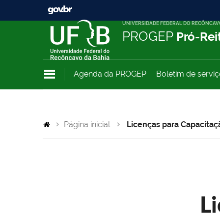
UNIVERSIDADE FEDERAL DO RECÔNCAV
PROGEP
Pró-Rei
Agenda da PROGEP
Boletim de servi
Página inicial
Licenças para Capacitaç
L