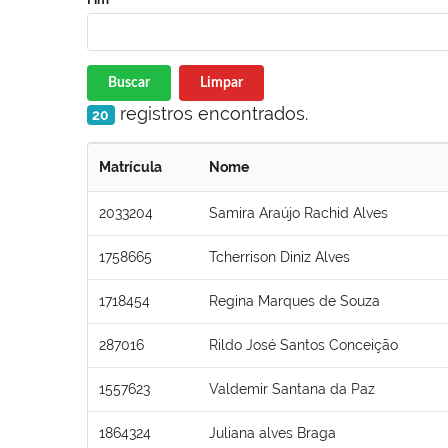
Buscar
Limpar
registros encontrados.
20
Matrícula
Nome
2033204
Samira Araújo Rachid Alves
1758665
Tcherrison Diniz Alves
1718454
Regina Marques de Souza
287016
Rildo José Santos Conceição
1557623
Valdemir Santana da Paz
1864324
Juliana alves Braga