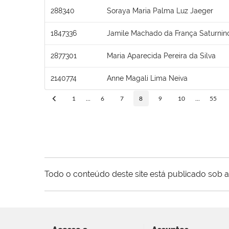
288340
Soraya Maria Palma Luz Jaeger
1847336
Jamile Machado da França Saturnin
2877301
Maria Aparecida Pereira da Silva
2140774
Anne Magali Lima Neiva
1
...
6
7
8
9
10
...
55
Todo o conteúdo deste site está publicado sob a