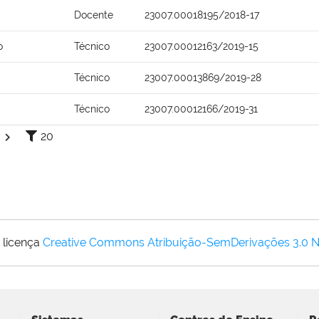
Docente
23007.00018195/2018-17
o
Técnico
23007.00012163/2019-15
Técnico
23007.00013869/2019-28
Técnico
23007.00012166/2019-31
20
 licença
Creative Commons Atribuição-SemDerivações 3.0 