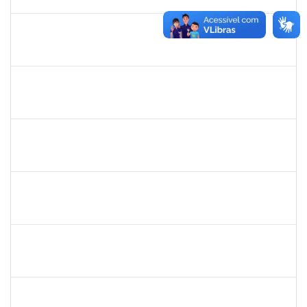
03/12/2019
Concluído
1752889
Virgilio Justiniano dos Santos Filho
Técnico
23007.00020149/2019-24
04/11/2019
03/12/2019
Concluído
1717322
Cintia Armond
Docente
23007.00011909/2019-83
03/09/2019
03/12/2019
Concluído
1753043
Marcus Pimentel Oliveira
Técnico
23007.00020120/2019-31
04/11/2019
04/12/2019
Concluído
1751386
Daniel Fadigas Moreno
Técnico
23007.00017788/2019-42
04/11/2019
04/12/2019
Concluído
1196700
Sergio Augusto Franco Fernandes
Docente
23007.00016325/2019-64
06/09/2019
05/12/2019
Concluído
1757286
Icaro Barreto Souza
Técnico