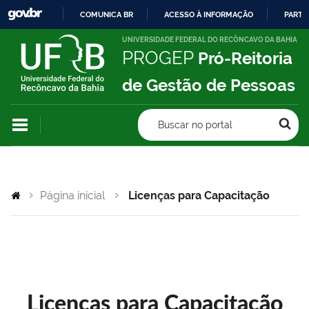
COMUNICA BR
ACESSO À INFORMAÇÃO
PARTI
IR
UNIVERSIDADE FEDERAL DO RECÔNCAVO DA BAHIA
PROGEP
Pró-Reitoria
PARA
O
de Gestão de Pessoas
CONTEÚDO
Buscar no portal
Página inicial
Licenças para Capacitação
Licenças para Capacitação