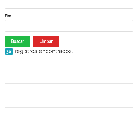
Fim
Buscar
Limpar
registros encontrados.
30
Matrícula
Nome
Cargo
Processo
Início
Fim
Status
2033204
Samira Araújo Rachid Alves
Técnico
23007.0008542/2019-06
05/08/2019
02/11/2019
Concluído
1758665
Tcherrison Diniz Alves
Técnico
23007.00007142/2019-73
05/08/2019
02/11/2019
Concluído