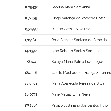
1809432
Sabrina Mara Sant’Anna
1673939
Diogo Valença de Azevedo Costa
1556997
Rita de Cássia Silva Doria
1719181
Rosa Alencar Santana de Almeida
1421392
Jose Roberto Santos Sampaio
288340
Soraya Maria Palma Luz Jaeger
1847336
Jamile Machado da França Saturnin
2877301
Maria Aparecida Pereira da Silva
2140774
Anne Magali Lima Neiva
1752889
Virgilio Justiniano dos Santos Filho