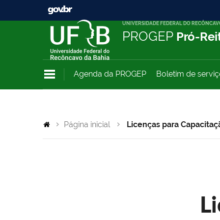
UNIVERSIDADE FEDERAL DO RECÔNCAV
PROGEP
Pró-Rei
Agenda da PROGEP
Boletim de servi
Página inicial
Licenças para Capacitaç
L