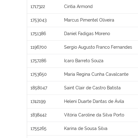
1717322
Cintia Armond
1753043
Marcus Pimentel Oliveira
1751386
Daniel Fadigas Moreno
1196700
Sergio Augusto Franco Fernandes
1757286
Icaro Barreto Souza
1753650
Maria Regina Cunha Cavalcante
1858047
Saint Clair de Castro Batista
1742199
Heleni Duarte Dantas de Ávila
1838442
Vitória Caroline da Silva Porto
1755265
Karina de Sousa Silva