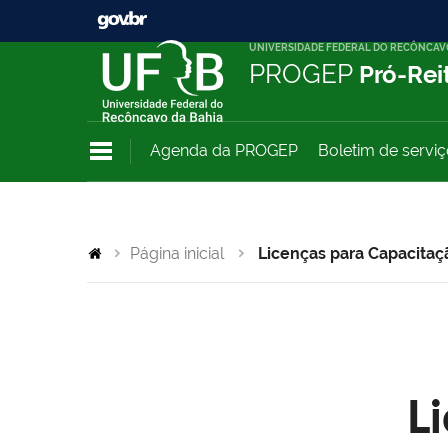
UNIVERSIDADE FEDERAL DO RECÔNCAV
PROGEP
Pró-Rei
Agenda da PROGEP
Boletim de servi
Página inicial
Licenças para Capacitaç
L