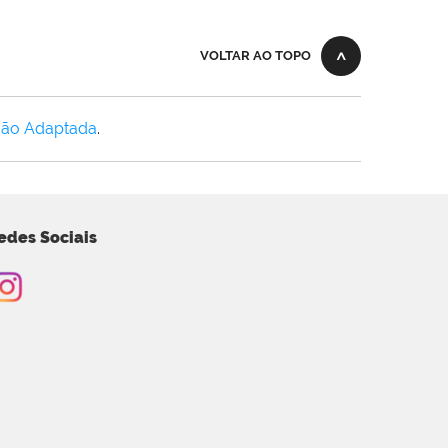
VOLTAR AO TOPO
Não Adaptada
.
edes Sociais