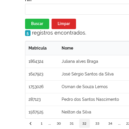
Buscar
Limpar
registros encontrados.
5
Matrícula
Nome
1864324
Juliana alves Braga
1647923
José Sérgio Santos da Silva
1753026
Osman de Souza Lemos
287123
Pedro dos Santos Nascimento
1567525
Neilton da Silva
1
...
30
31
32
33
34
...
2