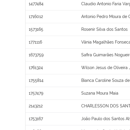
1477484
Claudio Antonio Faria Var
1716012
Antonio Pedro Moura de O
1573165
Rosenir Silva dos Santos
1771116
Vânia Magalhães Fonsec
1673759
Safira Guimarães Nogueir
1761324
Wilson Jesus de Oliveira 
1755814
Bianca Caroline Souza de
1757479
Suzana Moura Maia
2143212
CHARLESSON DOS SANT
1753167
João Paulo dos Santos Al