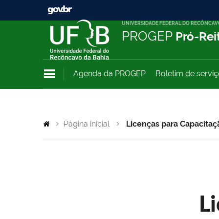
UNIVERSIDADE FEDERAL DO RECÔNCAV
PROGEP
Pró-Rei
Agenda da PROGEP
Boletim de servi
Página inicial
Licenças para Capacitaç
L