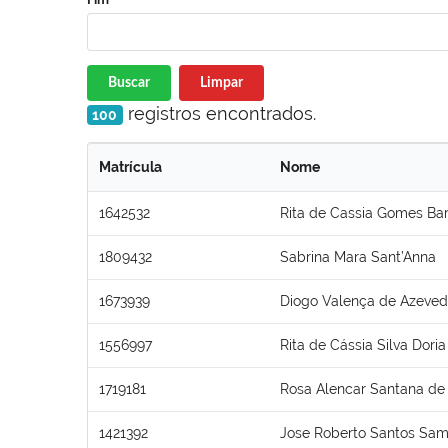
Buscar
Limpar
registros encontrados.
100
Matrícula
Nome
1642532
Rita de Cassia Gomes Ba
1809432
Sabrina Mara Sant’Anna
1673939
Diogo Valença de Azeved
1556997
Rita de Cássia Silva Doria
1719181
Rosa Alencar Santana de
1421392
Jose Roberto Santos Sam