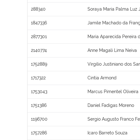
288340
Soraya Maria Palma Luz 
1847336
Jamile Machado da Franç
2877301
Maria Aparecida Pereira d
2140774
Anne Magali Lima Neiva
1752889
Virgilio Justiniano dos Sa
1717322
Cintia Armond
1753043
Marcus Pimentel Oliveira
1751386
Daniel Fadigas Moreno
1196700
Sergio Augusto Franco F
1757286
Icaro Barreto Souza