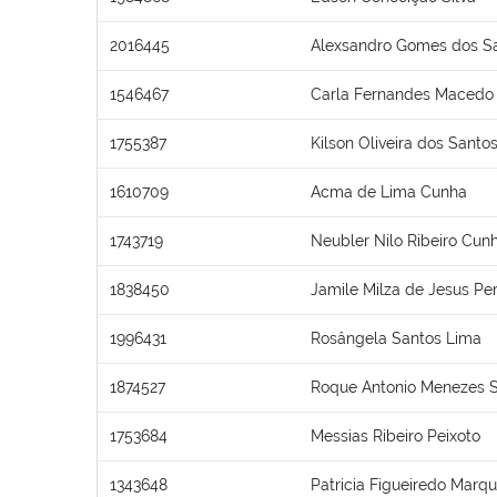
2016445
Alexsandro Gomes dos S
1546467
Carla Fernandes Macedo
1755387
Kilson Oliveira dos Santo
1610709
Acma de Lima Cunha
1743719
Neubler Nilo Ribeiro Cun
1838450
Jamile Milza de Jesus Per
1996431
Rosângela Santos Lima
1874527
Roque Antonio Menezes 
1753684
Messias Ribeiro Peixoto
1343648
Patricia Figueiredo Marq