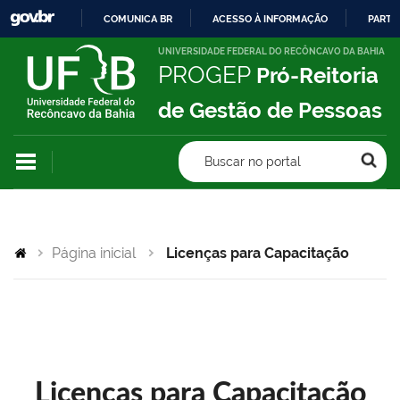
COMUNICA BR
ACESSO À INFORMAÇÃO
PARTI
IR
UNIVERSIDADE FEDERAL DO RECÔNCAVO DA BAHIA
PROGEP
Pró-Reitoria
PARA
O
de Gestão de Pessoas
CONTEÚDO
Buscar no portal
Página inicial
Licenças para Capacitação
Licenças para Capacitação