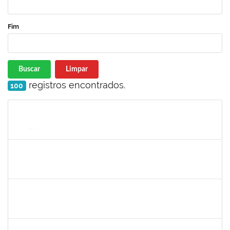
Fim
Buscar
Limpar
registros encontrados.
100
Matrícula
Nome
Cargo
Processo
Início
Fim
Status
1752889
Virgilio Justiniano dos Santos Filho
Técnico
23007.00020149/2019-24
04/11/2019
03/12/2019
Concluído
1717322
Cintia Armond
Docente
23007.00011909/2019-83
03/09/2019
03/12/2019
Concluído