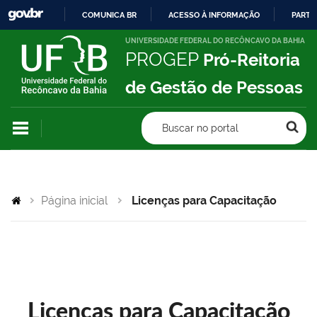
COMUNICA BR
ACESSO À INFORMAÇÃO
PARTI
IR
UNIVERSIDADE FEDERAL DO RECÔNCAVO DA BAHIA
PROGEP
Pró-Reitoria
PARA
O
de Gestão de Pessoas
CONTEÚDO
Buscar no portal
Página inicial
Licenças para Capacitação
Licenças para Capacitação