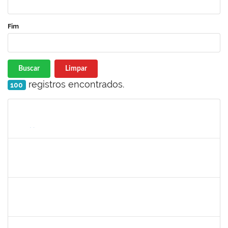
Fim
Buscar
Limpar
registros encontrados.
100
Matrícula
Nome
Cargo
Processo
Início
Fim
Status
1871195
Verônica Ribeiro Viana
Técnico
23007.00022113/2019-95
02/12/2019
31/12/2019
Concluído
1477484
Claudio Antonio Faria Vargas
Técnico
23007.00024322/2019-67
02/12/2019
31/12/2019
Concluído