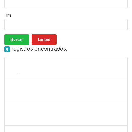
Fim
Buscar
Limpar
registros encontrados.
5
Matrícula
Nome
Cargo
Processo
Início
Fim
Status
1871195
Verônica Ribeiro Viana
Técnico
23007.00022113/2019-95
02/12/2019
31/12/2019
Concluído
1477484
Claudio Antonio Faria Vargas
Técnico
23007.00024322/2019-67
02/12/2019
31/12/2019
Concluído