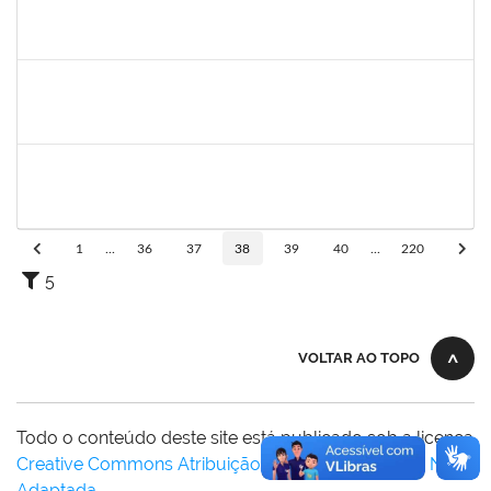
1716012
Antonio Pedro Moura de Oliveira
Docente
23007.00006625/2019-64
01/10/2019
31/12/2019
Concluído
1573165
Rosenir Silva dos Santos
Técnico
23007.00022005/2019-61
11/11/2019
01/01/2020
Concluído
1771116
Vânia Magalhães Fonseca
Técnico
23007.00021390/2019-79
05/12/2019
03/01/2020
Concluído
1
...
36
37
38
39
40
...
220
5
VOLTAR AO TOPO
Todo o conteúdo deste site está publicado sob a licença
Creative Commons Atribuição-SemDerivações 3.0 Não
Adaptada
.