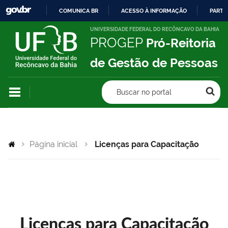
COMUNICA BR
ACESSO À INFORMAÇÃO
PARTI
IR
UNIVERSIDADE FEDERAL DO RECÔNCAVO DA BAHIA
PROGEP
Pró-Reitoria
PARA
O
de Gestão de Pessoas
CONTEÚDO
Buscar no portal
Página inicial
Licenças para Capacitação
Licenças para Capacitação