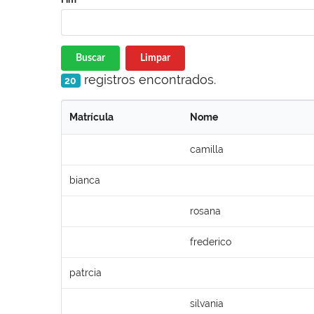
Buscar
Limpar
registros encontrados.
20
Matrícula
Nome
camilla
bianca
rosana
frederico
patrcia
silvania