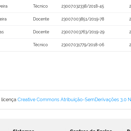
eira
Técnico
23007.032338/2018-45
eira
Docente
23007.003851/2019-78
as
Docente
23007.003763/2019-29
Técnico
23007.031779/2018-06
 licença
Creative Commons Atribuição-SemDerivações 3.0 