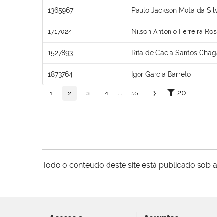
1365967
Paulo Jackson Mota da Silv
1717024
Nilson Antonio Ferreira Ros
1527893
Rita de Cácia Santos Chag
1873764
Igor Garcia Barreto
20
1
2
3
4
...
55
Todo o conteúdo deste site está publicado sob a