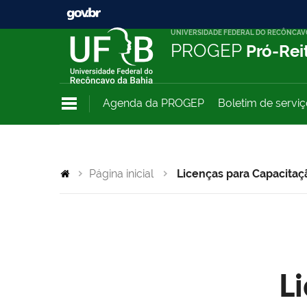
UNIVERSIDADE FEDERAL DO RECÔNCAV
PROGEP
Pró-Rei
Agenda da PROGEP
Boletim de servi
Página inicial
Licenças para Capacitaç
L