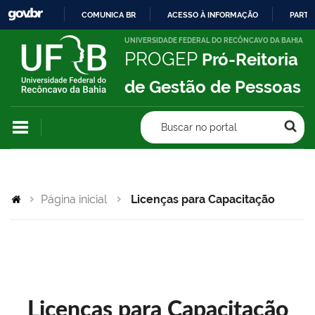
COMUNICA BR
ACESSO À INFORMAÇÃO
PARTI
IR
UNIVERSIDADE FEDERAL DO RECÔNCAVO DA BAHIA
PROGEP
Pró-Reitoria
PARA
O
de Gestão de Pessoas
CONTEÚDO
Buscar no portal
Página inicial
Licenças para Capacitação
Licenças para Capacitação