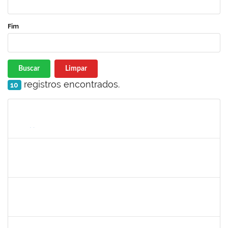
Fim
Buscar
Limpar
registros encontrados.
10
Matrícula
Nome
Cargo
Processo
Início
Fim
Status
1755063
Juliana das Neves Santos
Técnico
23007.00023896/2019-26
03/12/2019
02/02/2020
Concluído
1984868
Edson Conceição Silva
Técnico
23007.00024122/2019-35
06/01/2020
04/02/2020
Concluído