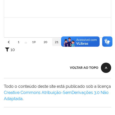
1996431
Rosângela Santos Lima
Técnico
23007.00023830/2019-62
23/01/2020
21/02/2020
Concluído
1874527
Roque Antonio Menezes Santos
Técnico
23007.00022415/2019-49
02/01/2020
29/02/2020
Concluído
1
...
19
20
21
22
23
...
110
10
VOLTAR AO TOPO
Todo o conteúdo deste site está publicado sob a licença
Creative Commons Atribuição-SemDerivações 3.0 Não
Adaptada
.