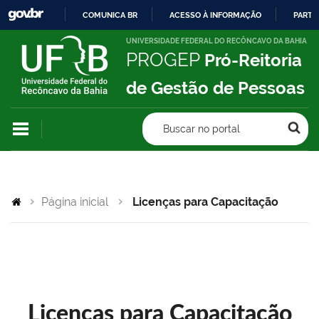
COMUNICA BR
ACESSO À INFORMAÇÃO
PARTI
IR
UNIVERSIDADE FEDERAL DO RECÔNCAVO DA BAHIA
PROGEP
Pró-Reitoria
PARA
O
de Gestão de Pessoas
CONTEÚDO
Buscar no portal
Página inicial
Licenças para Capacitação
Licenças para Capacitação