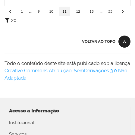
12/03/2020
Concluído
1
...
9
10
11
12
13
...
55
20
VOLTAR AO TOPO
Todo o conteúdo deste site está publicado sob a licença
Creative Commons Atribuição-SemDerivações 3.0 Não
Adaptada
.
Acesso a Informação
Institucional
Serviços