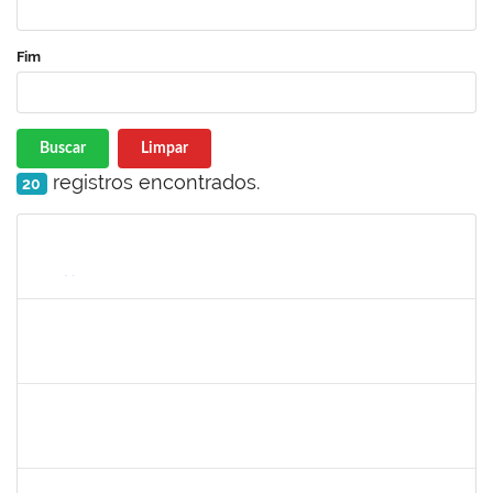
Fim
Buscar
Limpar
registros encontrados.
20
Matrícula
Nome
Cargo
Processo
Início
Fim
Status
1755063
Juliana das Neves Santos
Técnico
23007.00023896/2019-26
03/12/2019
02/02/2020
Concluído
1984868
Edson Conceição Silva
Técnico
23007.00024122/2019-35
06/01/2020
04/02/2020
Concluído