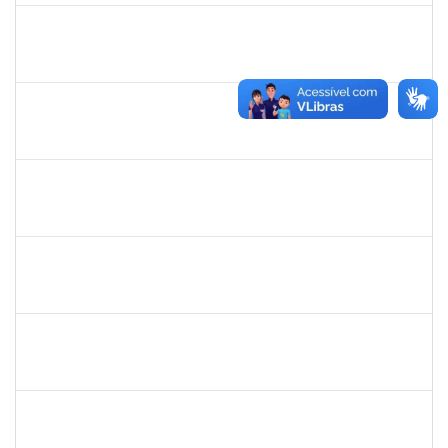
1557646
Rita de Cassia Falcao Borja Correia
Técnico
23007.00027589/2019-31
17/02/2020
02/03/2020
Concluído
1885108
Ronaldo Carvalho da Silva
Técnico
23007.00021700/2019-51
06/01/2020
05/03/2020
Concluído
7268570
Maria Aparecida Lima Silva
Técnico
23007.00024383/2019-69
06/12/2019
05/03/2020
Concluído
2258007
Ivana da França Caldas Santana
Técnico
23007.00022095/2019-56
10/12/2019
09/03/2020
Concluído
1749843
Leandro Barreto de Souza
Técnico
23007.00028833/2019-05
10/02/2020
10/03/2020
Concluído
1778547
Maitê dos Santos Rangel
Técnico
23007.00021131/2019-88
13/01/2020