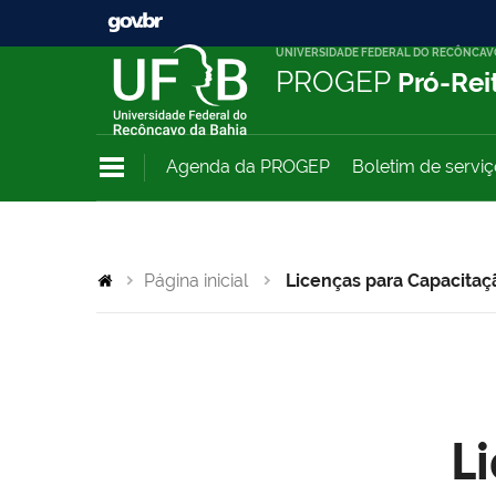
UNIVERSIDADE FEDERAL DO RECÔNCAV
PROGEP
Pró-Rei
Agenda da PROGEP
Boletim de servi
Página inicial
Licenças para Capacitaç
L