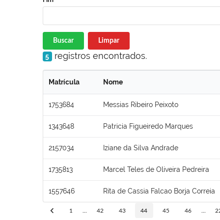
Buscar
Limpar
registros encontrados.
5
Matrícula
Nome
1753684
Messias Ribeiro Peixoto
1343648
Patricia Figueiredo Marques
2157034
Iziane da Silva Andrade
1735813
Marcel Teles de Oliveira Pedreira
1557646
Rita de Cassia Falcao Borja Correia
1
...
42
43
44
45
46
...
2