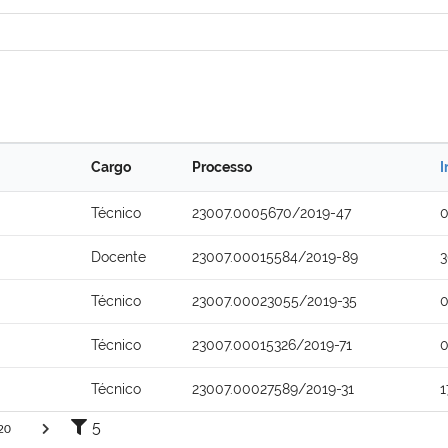
Cargo
Processo
I
Técnico
23007.0005670/2019-47
0
Docente
23007.00015584/2019-89
3
Técnico
23007.00023055/2019-35
0
Técnico
23007.00015326/2019-71
0
Técnico
23007.00027589/2019-31
1
5
20