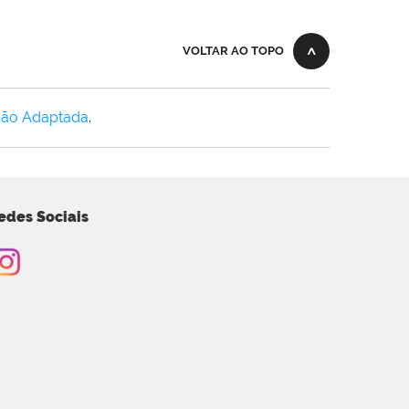
VOLTAR AO TOPO
Não Adaptada
.
edes Sociais