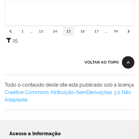
1759259
Fabiana de Jesus Cerqueira
Técnico
23007.00018040/2019-28
02/01/2020
01/04/2020
Concluído
1
...
13
14
15
16
17
...
74
15
VOLTAR AO TOPO
Todo o conteúdo deste site está publicado sob a licença
Creative Commons Atribuição-SemDerivações 3.0 Não
Adaptada
.
Acesso a Informação