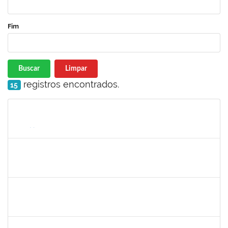
Fim
Buscar
Limpar
registros encontrados.
15
Matrícula
Nome
Cargo
Processo
Início
Fim
Status
1885108
Ronaldo Carvalho da Silva
Técnico
23007.00021700/2019-51
06/01/2020
05/03/2020
Concluído
7268570
Maria Aparecida Lima Silva
Técnico
23007.00024383/2019-69
06/12/2019
05/03/2020
Concluído