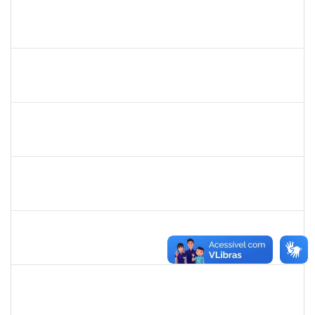
2039817
Alan Amorim Pinto
Técnico
23007.00025344/2019-21
17/02/2020
16/03/2020
Concluído
1754290
Rejane Barbosa Cardoso Passos
Técnico
23007.00022393/2019-61
20/12/2019
19/03/2020
Concluído
279671
Maria Bárbara Gonçalves
Técnico
23007.00023936/2019-13
27/02/2020
27/03/2020
Concluído
2016424
Gabriela de oliveira Martins
Técnico
23007.00028859/2019-79
02/03/2020
01/04/2020
Concluído
1517602
Fabiana Lopes de Paula
Docente
23007.00015126/2019-39
02/01/2020
01/04/2020
Concluído
1058037
Luisa Maria Conceicao Silva
Técnico
23007.00021485/2019-36
02/01/2020
01/04/2020
Concluído