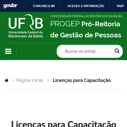
COMUNICA BR
ACESSO À INFORMAÇÃO
PARTI
IR
UNIVERSIDADE FEDERAL DO RECÔNCAVO DA BAHIA
PROGEP
Pró-Reitoria
PARA
O
de Gestão de Pessoas
CONTEÚDO
Buscar no portal
Página inicial
Licenças para Capacitação
Licenças para Capacitação