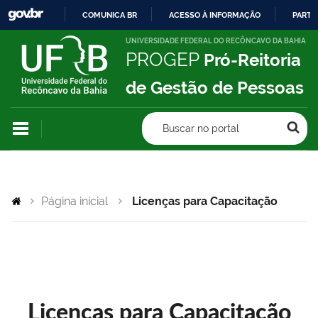
COMUNICA BR
ACESSO À INFORMAÇÃO
PARTI
IR
UNIVERSIDADE FEDERAL DO RECÔNCAVO DA BAHIA
PROGEP
Pró-Reitoria
PARA
O
de Gestão de Pessoas
CONTEÚDO
Buscar no portal
Página inicial
Licenças para Capacitação
Licenças para Capacitação