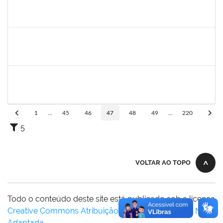
1517602
Fabiana Lopes de Paula
Docente
23007.00015126/2019-39
02/01/2020
01/04/2020
Concluído
1058037
Luisa Maria Conceicao Silva
Técnico
23007.00021485/2019-36
02/01/2020
01/04/2020
Concluído
1759259
Fabiana de Jesus Cerqueira
Técnico
23007.00018040/2019-28
02/01/2020
01/04/2020
Concluído
1
...
45
46
47
48
49
...
220
5
VOLTAR AO TOPO
Todo o conteúdo deste site está publicado sob a licença
Creative Commons Atribuição-SemDerivações 3.0 Não
Adaptada
.