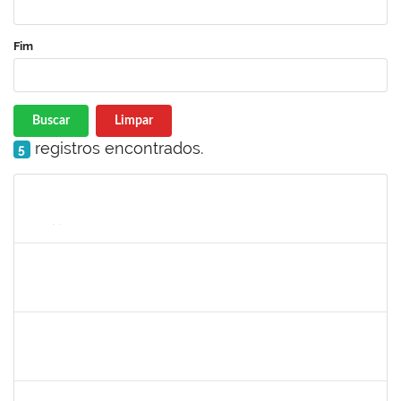
Fim
Buscar
Limpar
registros encontrados.
5
Matrícula
Nome
Cargo
Processo
Início
Fim
Status
279671
Maria Bárbara Gonçalves
Técnico
23007.00023936/2019-13
27/02/2020
27/03/2020
Concluído
2016424
Gabriela de oliveira Martins
Técnico
23007.00028859/2019-79
02/03/2020
01/04/2020
Concluído