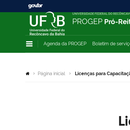
UNIVERSIDADE FEDERAL DO RECÔNCAV
PROGEP
Pró-Rei
Agenda da PROGEP
Boletim de servi
Página inicial
Licenças para Capacitaç
L