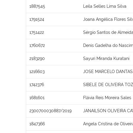
1887545
Leila Selles Lima Silva
1791524
Joana Angélica Flores Sil
1751422
Sérgio Santos de Almeid
1760672
Denis Gadelha do Nasci
2183290
Sayuri Miranda Kuratani
1216603
JOSE MARCELO DANTAS 
1742376
SIBELE DE OLIVEIRA TO
1681601
Flávia Reis Moreira Sales
2300700030887/2019
JANAILSON OLIVEIRA C
1847366
Angela Cristina de Olivei