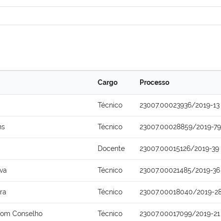
Cargo
Processo
Técnico
23007.00023936/2019-13
ns
Técnico
23007.00028859/2019-79
Docente
23007.00015126/2019-39
lva
Técnico
23007.00021485/2019-36
ra
Técnico
23007.00018040/2019-2
Bom Conselho
Técnico
23007.00017099/2019-21