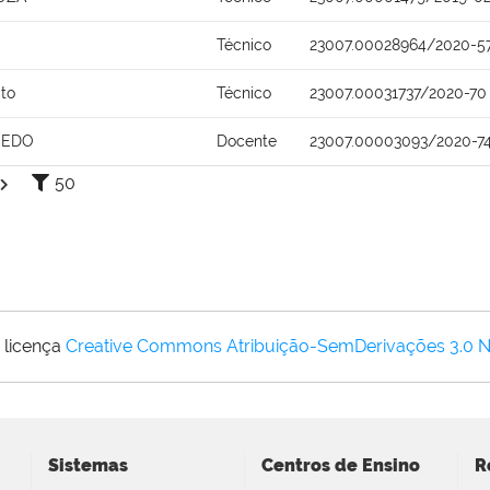
Técnico
23007.00028964/2020-5
ito
Técnico
23007.00031737/2020-70
CEDO
Docente
23007.00003093/2020-7
50
 licença
Creative Commons Atribuição-SemDerivações 3.0 
Sistemas
Centros de Ensino
R