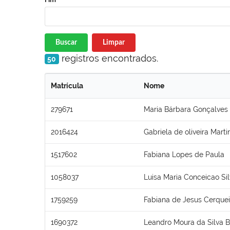
Buscar
Limpar
registros encontrados.
50
Matrícula
Nome
279671
Maria Bárbara Gonçalves
2016424
Gabriela de oliveira Marti
1517602
Fabiana Lopes de Paula
1058037
Luisa Maria Conceicao Si
1759259
Fabiana de Jesus Cerquei
1690372
Leandro Moura da Silva 