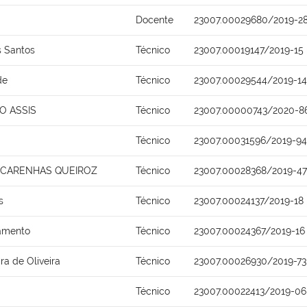
Docente
23007.00029680/2019-2
s Santos
Técnico
23007.00019147/2019-15
de
Técnico
23007.00029544/2019-14
O ASSIS
Técnico
23007.00000743/2020-8
Técnico
23007.00031596/2019-94
SCARENHAS QUEIROZ
Técnico
23007.00028368/2019-47
s
Técnico
23007.00024137/2019-18
ramento
Técnico
23007.00024367/2019-16
ra de Oliveira
Técnico
23007.00026930/2019-73
Técnico
23007.00022413/2019-06