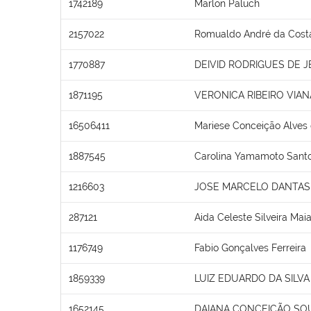
1742189
Marlon Paluch
2157022
Romualdo André da Cost
1770887
DEIVID RODRIGUES DE 
1871195
VERONICA RIBEIRO VIAN
16506411
Mariese Conceição Alves
1887545
Carolina Yamamoto Santo
1216603
JOSE MARCELO DANTAS 
287121
Aida Celeste Silveira Mai
1176749
Fabio Gonçalves Ferreira
1859339
LUIZ EDUARDO DA SILVA 
1652145
DAIANA CONCEIÇÃO SO