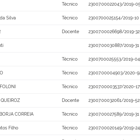
Técnico
23007.00022043/2019-0
da Silva
Técnico
2300700025154/2019-10
R
Docente
23007.00026698/2019-32
ti
23007.00030887/2019-31
Técnico
2300700025553/2019-04
NO
Técnico
23007.00004903/2020-9
 FOLONI
Técnico
23007.00003537/2020-17
 QUEIROZ
Docente
23007.00032061/2019-52
 BORJA CORREIA
Técnico
23007.00027589/2019-31
ntos Filho
Técnico
23007.00020149/2019-24