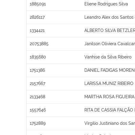
1885091
Eliene Rodrigues Silva
2826117
Leandro Alex dos Santos 
1334421
ALBERTO SILVA BETZLE
20753885
Janilson Oliviera Cavalcan
1835680
Vanhise da Silva Ribeiro
1751386
DANIEL FADIGAS MORE
2157667
LARISSA MUNIZ RIBEIRO
2133468
MARTHA ROSA FIGUEIRA
1557646
RITA DE CASSIA FALÇÃO
1752889
Virgilio Justiniano dos Sa