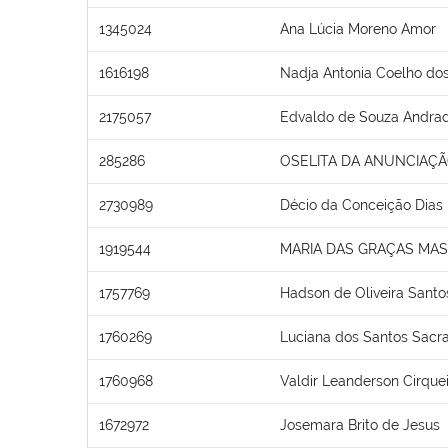
1345024
Ana Lúcia Moreno Amor
1616198
Nadja Antonia Coelho do
2175057
Edvaldo de Souza Andra
285286
OSELITA DA ANUNCIAÇÃ
2730989
Décio da Conceição Dias
1919544
MARIA DAS GRAÇAS MA
1757769
Hadson de Oliveira Santo
1760269
Luciana dos Santos Sac
1760968
Valdir Leanderson Cirquei
1672972
Josemara Brito de Jesus