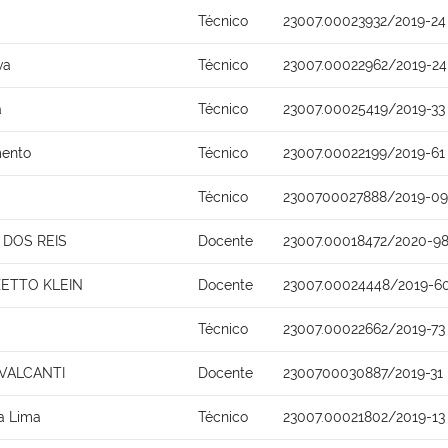
Técnico
23007.00023932/2019-24
va
Técnico
23007.00022962/2019-24
a
Técnico
23007.00025419/2019-33
mento
Técnico
23007.00022199/2019-61
Técnico
2300700027888/2019-09
DOS REIS
Docente
23007.00018472/2020-9
ZETTO KLEIN
Docente
23007.00024448/2019-6
Técnico
23007.00022662/2019-73
AVALCANTI
Docente
2300700030887/2019-31
ra Lima
Técnico
23007.00021802/2019-13