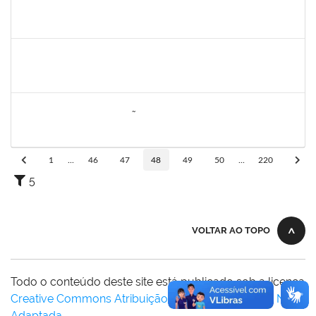
1616198
Nadja Antonia Coelho dos Santos
Técnico
23007.00019147/2019-15
13/01/2020
11/04/2020
Concluído
2175057
Edvaldo de Souza Andrade
Técnico
23007.00029544/2019-14
16/04/2020
30/04/2020
Concluído
285286
OSELITA DA ANUNCIAÇÃO ASSIS
Técnico
23007.00000743/2020-86
01/04/2020
30/04/2020
Concluído
1
...
46
47
48
49
50
...
220
5
VOLTAR AO TOPO
Todo o conteúdo deste site está publicado sob a licença
Creative Commons Atribuição-SemDerivações 3.0 Não
Adaptada
.