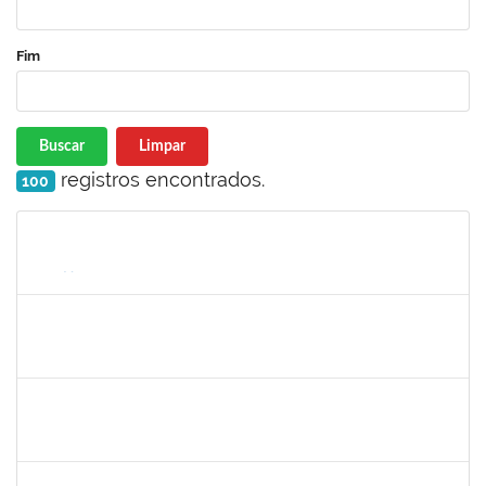
Fim
Buscar
Limpar
registros encontrados.
100
Matrícula
Nome
Cargo
Processo
Início
Fim
Status
1672972
Josemara Brito de Jesus
Técnico
23007.00022413/2019-06
02/03/2020
01/05/2020
Concluído
1887545
Leila Selles Lima Silva
Técnico
23007.00023932/2019-24
03/02/2020
02/05/2020
Concluído