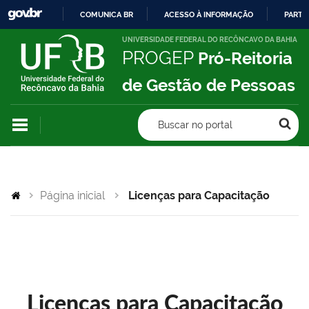
COMUNICA BR
ACESSO À INFORMAÇÃO
PARTI
IR
UNIVERSIDADE FEDERAL DO RECÔNCAVO DA BAHIA
PROGEP
Pró-Reitoria
PARA
O
de Gestão de Pessoas
CONTEÚDO
Buscar no portal
Página inicial
Licenças para Capacitação
Licenças para Capacitação