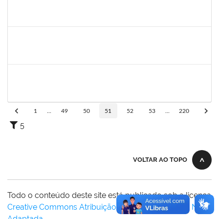
1742376
SIBELE DE OLIVEIRA TOZETTO KLEIN
Docente
23007.00024448/2019-60
01/03/2020
30/05/2020
Concluído
1681601
Flávia Reis Moreira Sales
Técnico
23007.00022662/2019-73
01/03/2020
31/05/2020
Concluído
2300700030887/2019
JANAILSON OLIVEIRA CAVALCANTI
Docente
2300700030887/2019-31
01/03/2020
31/05/2020
Concluído
1
...
49
50
51
52
53
...
220
5
VOLTAR AO TOPO
Todo o conteúdo deste site está publicado sob a licença
Creative Commons Atribuição-SemDerivações 3.0 Não
Adaptada
.