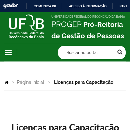
COMUNICA BR
ACESSO À INFORMAÇÃO
PARTI
IR
UNIVERSIDADE FEDERAL DO RECÔNCAVO DA BAHIA
PROGEP
Pró-Reitoria
PARA
O
de Gestão de Pessoas
CONTEÚDO
Buscar no portal
Página inicial
Licenças para Capacitação
Licenças para Capacitação