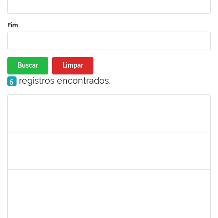
Fim
Buscar
Limpar
registros encontrados.
5
Matrícula
Nome
Cargo
Processo
Início
Fim
Status
2183290
Sayuri Miranda Kuratani
Técnico
2300700027888/2019-09
21/02/2020
15/05/2020
Concluído
1216603
JOSE MARCELO DANTAS DOS REIS
Docente
23007.00018472/2020-98
01/03/2020
29/05/2020
Concluído