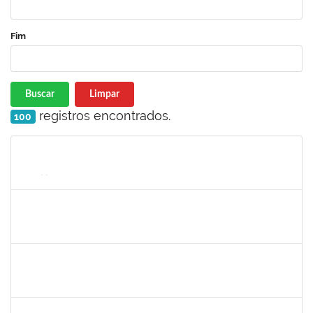
Fim
Buscar
Limpar
registros encontrados.
100
Matrícula
Nome
Cargo
Processo
Início
Fim
Status
1835680
Vanhise da Silva Ribeiro
Técnico
2300700025553/2019-04
02/03/2020
02/06/2020
Concluído
1751386
DANIEL FADIGAS MORENO
Técnico
23007.00004903/2020-92
25/05/2020
08/06/2020
Concluído