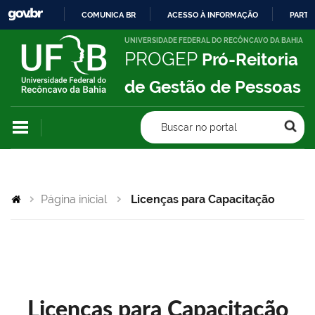
COMUNICA BR
ACESSO À INFORMAÇÃO
PARTI
IR
UNIVERSIDADE FEDERAL DO RECÔNCAVO DA BAHIA
PROGEP
Pró-Reitoria
PARA
O
de Gestão de Pessoas
CONTEÚDO
Buscar no portal
Página inicial
Licenças para Capacitação
Licenças para Capacitação