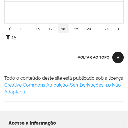
1546467
CARLA FERNANDES MACEDO
Docente
23007.00003093/2020-74
08/08/2020
22/08/2020
Concluído
1
...
16
17
18
19
20
...
74
15
VOLTAR AO TOPO
Todo o conteúdo deste site está publicado sob a licença
Creative Commons Atribuição-SemDerivações 3.0 Não
Adaptada
.
Acesso a Informação