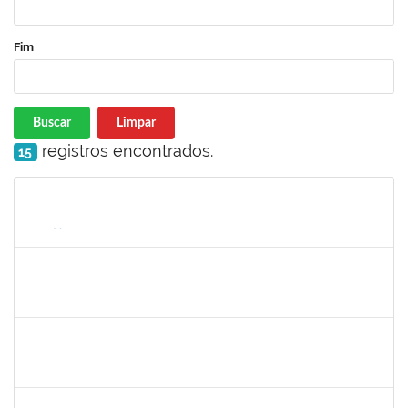
Fim
Buscar
Limpar
registros encontrados.
15
Matrícula
Nome
Cargo
Processo
Início
Fim
Status
1752889
Virgilio Justiniano dos Santos Filho
Técnico
23007.00020149/2019-24
25/05/2020
23/06/2020
Concluído
1742189
Marlon Paluch
Docente
23007.00024239/2019-77
25/03/2020
24/06/2020
Concluído