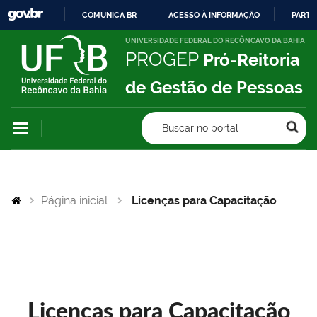
COMUNICA BR
ACESSO À INFORMAÇÃO
PARTI
IR
UNIVERSIDADE FEDERAL DO RECÔNCAVO DA BAHIA
PROGEP
Pró-Reitoria
PARA
O
de Gestão de Pessoas
CONTEÚDO
Buscar no portal
Página inicial
Licenças para Capacitação
Licenças para Capacitação