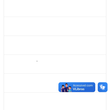
287121
Aida Celeste Silveira Maia
Técnico
23007.00001106/2020-82
04/05/2020
03/08/2020
Concluído
1176749
Fabio Gonçalves Ferreira
Técnico
23007.00001633/2020-15
04/05/2020
03/08/2020
Concluído
1859339
LUIZ EDUARDO DA SILVA E SILVA
Técnico
23007.00002322/2020-36
05/05/2020
04/08/2020
Concluído
1652145
DAIANA CONCEIÇÃO SOUZA
Técnico
23007.00001479/2019-02
09/07/2020
07/08/2020
Concluído
1753026
Osman de Souza Lemos
Técnico
23007.00028964/2020-57
10/05/2020
09/08/2020
Concluído
2027532
Daniel Ewerton Santos Brito
Técnico
23007.00031737/2020-70
11/05/2020
10/08/2020
Concluído