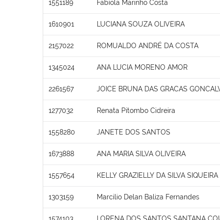
1551189
Fabíola Marinho Costa
1610901
LUCIANA SOUZA OLIVEIRA
2157022
ROMUALDO ANDRÉ DA COSTA
1345024
ANA LUCIA MORENO AMOR
2261567
JOICE BRUNA DAS GRACAS GONCAL
1277032
Renata Pitombo Cidreira
1558280
JANETE DOS SANTOS
1673888
ANA MARIA SILVA OLIVEIRA
1557654
KELLY GRAZIELLY DA SILVA SIQUEIR
1303159
Marcilio Delan Baliza Fernandes
1574103
LORENA DOS SANTOS SANTANA CO