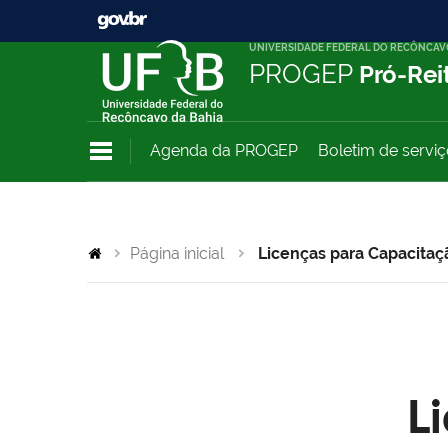
UNIVERSIDADE FEDERAL DO RECÔNCAV
PROGEP
Pró-Rei
Agenda da PROGEP
Boletim de servi
Página inicial
Licenças para Capacitaç
L