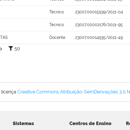
Técnico
23007.00015939/2021-04
Técnico
23007.00002176/2021-95
ITAS
Docente
23007.00014935/2021-49
50
 licença
Creative Commons Atribuição-SemDerivações 3.0 
Sistemas
Centros de Ensino
R