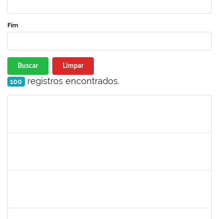
Fim
Buscar
Limpar
registros encontrados.
100
Matrícula
Nome
Cargo
Processo
Início
Fim
Status
2157672
FERNANDA LAGO BORGES OLIVEIRA
Técnico
23007.0001604/2020-22
01/10/2020
15/10/2020
Concluído
1752889
Virgilio Justiniano dos Santos Filho
Técnico
23007.00020149/2019-24
24/09/2020
23/10/2020
Concluído