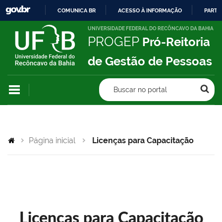
COMUNICA BR
ACESSO À INFORMAÇÃO
PARTI
IR
UNIVERSIDADE FEDERAL DO RECÔNCAVO DA BAHIA
PROGEP
Pró-Reitoria
PARA
O
de Gestão de Pessoas
CONTEÚDO
Buscar no portal
Página inicial
Licenças para Capacitação
Licenças para Capacitação