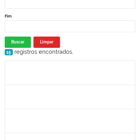
Fim
Buscar
Limpar
registros encontrados.
15
Matrícula
Nome
Cargo
Processo
Início
Fim
Status
2157672
FERNANDA LAGO BORGES OLIVEIRA
Técnico
23007.0001604/2020-22
01/10/2020
15/10/2020
Concluído
1752889
Virgilio Justiniano dos Santos Filho
Técnico
23007.00020149/2019-24
24/09/2020
23/10/2020
Concluído