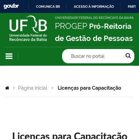
COMUNICA BR
ACESSO À INFORMAÇÃO
PARTI
IR
UNIVERSIDADE FEDERAL DO RECÔNCAVO DA BAHIA
PROGEP
Pró-Reitoria
PARA
O
de Gestão de Pessoas
CONTEÚDO
Buscar no portal
Página inicial
Licenças para Capacitação
Licenças para Capacitação