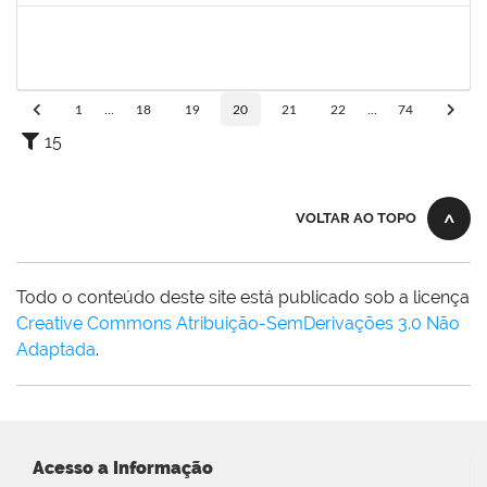
1874542
ANA FLAVIA GOTTSCHALL DE ALMEIDA
Técnico
23007.00001561/2021-16
08/03/2021
21/04/2021
Concluído
1
...
18
19
20
21
22
...
74
15
VOLTAR AO TOPO
Todo o conteúdo deste site está publicado sob a licença
Creative Commons Atribuição-SemDerivações 3.0 Não
Adaptada
.
Acesso a Informação