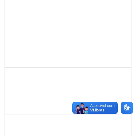
2170430
Marcos Augusto Oliveira Sales
Técnico
23007.00026821/2019-09
13/10/2020
12/01/2021
Concluído
1102855
LORENA PENNA SILVA
Técnico
23007.00004485/2020-29
02/01/2021
31/01/2021
Concluído
1753095
LEONARDO DA SILVA SAMPAIO
Técnico
23007.00015303/2020-10
04/01/2021
03/02/2021
Concluído
1836666
CLAUDIA DE SOUZA SANTOS
Técnico
23007.00018959/2020-44
11/01/2021
09/02/2021
Concluído
1573301
JOMARA SILVA DOS SANTOS SOUZA
Técnico
23007.00018038/2019-82
01/02/2021
02/03/2021
Concluído
1615408
ANDERON MELHOR MIRANDA
Docente
23007.00018726/2020-30
11/01/2021
10/04/2021
Concluído