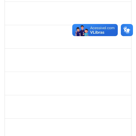
1557654
KELLY GRAZIELLY DA SILVA SIQUEIRA E CERQUEIRA
Técnico
23007.00014782/2021-09
05/08/2021
04/11/2021
Concluído
1303159
Marcilio Delan Baliza Fernandes
Docente
23007.00027945/2020-22
16/08/2021
13/11/2021
Concluído
1574103
LORENA DOS SANTOS SANTANA COUTINHO
Técnico
23007.00021284/2021-25
21/10/2021
19/11/2021
Concluído
1026881
KASSIO CARVALHO DA SILVA
Técnico
23007.00015939/2021-04
09/11/2021
23/11/2021
Concluído
1894080
LUCIANO DA SILVA CRUZ
Técnico
23007.00002176/2021-95
06/09/2021
05/12/2021
Concluído
1551476
TANIA CRISTINA FERNANDES DE FREITAS
Docente
23007.00014935/2021-49
14/09/2021