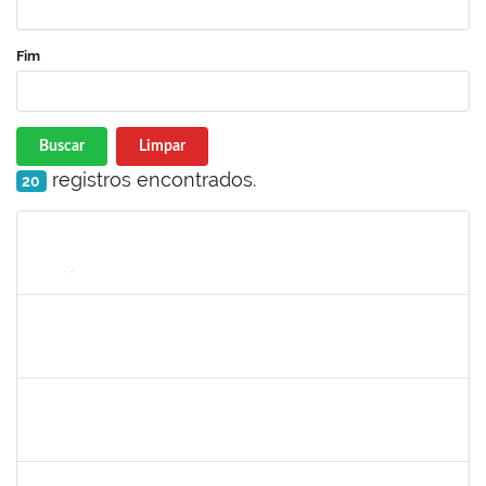
Fim
Buscar
Limpar
registros encontrados.
20
Matrícula
Nome
Cargo
Processo
Início
Fim
Status
1873744
SILVIA BARRETO BRITO MALTA
Docente
23007.00026788/2020-27
30/03/2021
28/05/2021
Concluído
1551601
PAULO CESAR OLIVEIRA DE JESUS
Docente
23007.00000437/2021-03
01/03/2021
31/05/2021
Concluído