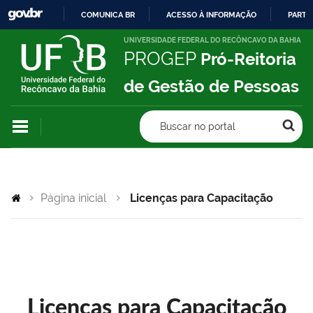
COMUNICA BR
ACESSO À INFORMAÇÃO
PARTI
IR
UNIVERSIDADE FEDERAL DO RECÔNCAVO DA BAHIA
PROGEP
Pró-Reitoria
PARA
O
de Gestão de Pessoas
CONTEÚDO
Buscar no portal
Página inicial
Licenças para Capacitação
Licenças para Capacitação