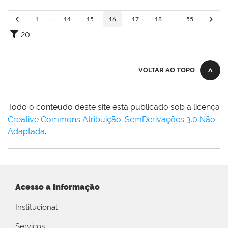
14/12/2021
Concluído
1
...
14
15
16
17
18
...
55
20
VOLTAR AO TOPO
Todo o conteúdo deste site está publicado sob a licença
Creative Commons Atribuição-SemDerivações 3.0 Não
Adaptada
.
Acesso a Informação
Institucional
Serviços