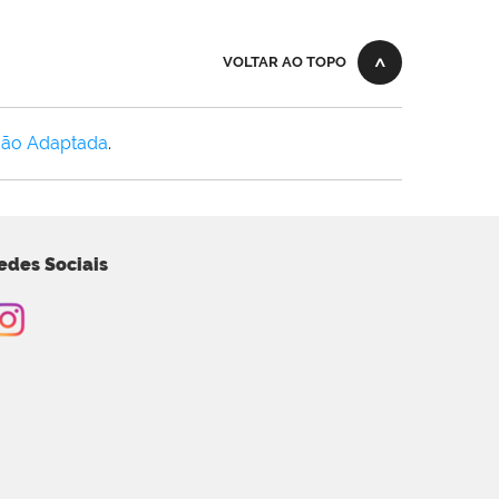
VOLTAR AO TOPO
Não Adaptada
.
edes Sociais