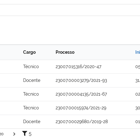
Cargo
Processo
In
Técnico
23007.015316/2020-47
0
Docente
23007.00003279/2021-93
31
Técnico
23007.00004135/2021-67
0
Técnico
23007.00015974/2021-29
3
Docente
23007.00029680/2019-28
0
5
20