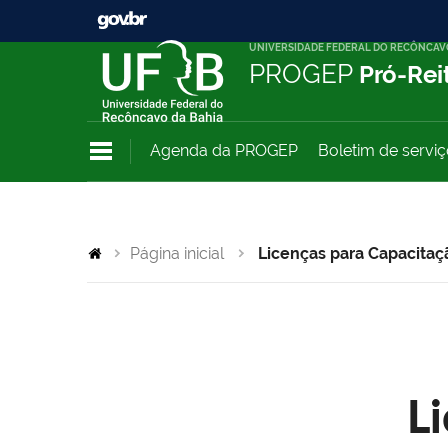
UNIVERSIDADE FEDERAL DO RECÔNCAV
PROGEP
Pró-Rei
Agenda da PROGEP
Boletim de servi
Página inicial
Licenças para Capacitaç
L