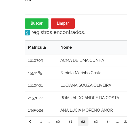
Buscar
Limpar
registros encontrados.
5
Matrícula
Nome
1610709
ACMA DE LIMA CUNHA
1551189
Fabíola Marinho Costa
1610901
LUCIANA SOUZA OLIVEIRA
2157022
ROMUALDO ANDRÉ DA COSTA
1345024
ANA LUCIA MORENO AMOR
1
...
60
61
62
63
64
...
2