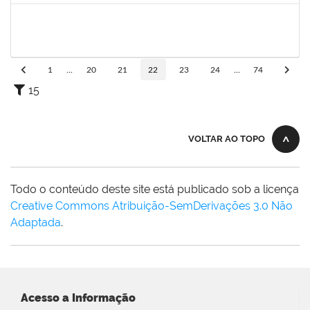
2259128
MARCEL SILVA LEMOS
Técnico
23007.00000854/2022-90
07/02/2022
07/05/2022
Concluído
1
...
20
21
22
23
24
...
74
15
VOLTAR AO TOPO
Todo o conteúdo deste site está publicado sob a licença
Creative Commons Atribuição-SemDerivações 3.0 Não
Adaptada
.
Acesso a Informação