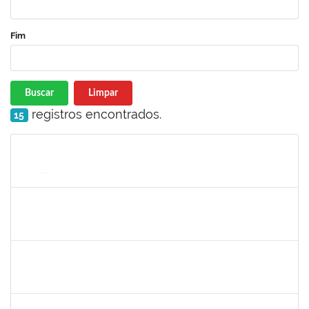
Fim
Buscar
Limpar
registros encontrados.
15
Matrícula
Nome
Cargo
Processo
Início
Fim
Status
1553817
DJANILSON BARBOSA DOS SANTOS
Docente
23007.00017051/2021-50
01/11/2021
15/12/2021
Concluído
1573301
JOMARA SILVA DOS SANTOS SOUZA
Técnico
23007.00018038/2019-82
02/12/2021
31/12/2021
Concluído