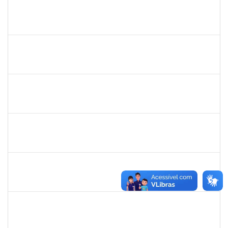
1154456
JOSELIA ANDRADE DA SILVA
Técnico
23007.00016214/2020-51
29/11/2021
26/02/2022
Concluído
1751386
DANIEL FADIGAS MORENO
Técnico
23007.00029220/2021-26
07/03/2022
21/03/2022
Concluído
1277688
SILAS FERREIRA ALVES
Técnico
23007.00000052/2022-16
28/02/2022
25/03/2022
Concluído
2323935
DELMA FERREIRA DE OLIVEIRA
Técnico
23007.00002329/2022-35
14/03/2022
28/03/2022
Concluído
1496679
VALERIA MACEDO ALMEIDA CAMILO
Docente
23007.00026175/2021-82
15/01/2022
14/04/2022
Concluído
1542424
FERNANDA DE FREITAS VIRGINIO NUNES
Docente
23007.00002652/2022-44
18/04/2022
06/05/2022
Concluído