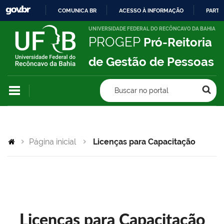
COMUNICA BR
ACESSO À INFORMAÇÃO
PARTI
IR
UNIVERSIDADE FEDERAL DO RECÔNCAVO DA BAHIA
PROGEP
Pró-Reitoria
PARA
O
de Gestão de Pessoas
CONTEÚDO
Buscar no portal
Página inicial
Licenças para Capacitação
Licenças para Capacitação