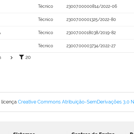
Técnico
23007.00000814/2022-06
Técnico
23007.00001325/2022-80
A
Técnico
23007.00018038/2019-82
Técnico
23007.00003734/2022-27
20
5
 licença
Creative Commons Atribuição-SemDerivações 3.0 