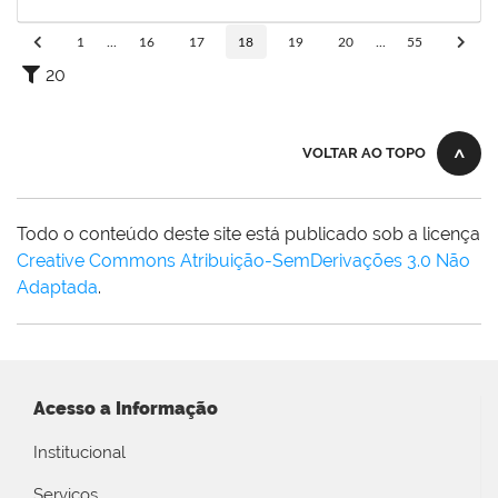
11/09/2022
Concluído
1
...
16
17
18
19
20
...
55
20
VOLTAR AO TOPO
Todo o conteúdo deste site está publicado sob a licença
Creative Commons Atribuição-SemDerivações 3.0 Não
Adaptada
.
Acesso a Informação
Institucional
Serviços