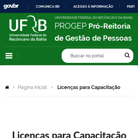
COMUNICA BR
ACESSO À INFORMAÇÃO
PARTI
IR
UNIVERSIDADE FEDERAL DO RECÔNCAVO DA BAHIA
PROGEP
Pró-Reitoria
PARA
O
de Gestão de Pessoas
CONTEÚDO
Buscar no portal
Página inicial
Licenças para Capacitação
Licenças para Capacitação