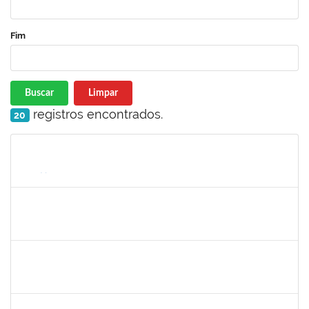
Fim
Buscar
Limpar
registros encontrados.
20
Matrícula
Nome
Cargo
Processo
Início
Fim
Status
1989914
FABIO JESUS DOS SANTOS
Técnico
23007.00000815/2022-76
08/03/2022
05/06/2022
Concluído
2175057
EDVALDO DE SOUZA ANDRADE
Técnico
23007.00007819/2022-21
02/05/2022
10/06/2022
Concluído