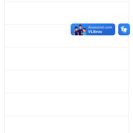
1838316
ANA CAROLINA SANTANA E SANTANA SANTOS
Técnico
23007.00007623/2022-75
02/05/2022
31/07/2022
Concluído
1998214
TAIANA DE ARAUJO CONCEICAO
Técnico
23007.00004082/2022-40
02/05/2022
01/08/2022
Concluído
1751386
DANIEL FADIGAS MORENO
Técnico
23007.00013266/2022-04
15/08/2022
29/08/2022
Concluído
1753931
ANDERSON MAIA MEIRA
Técnico
23007.00010288/2022-94
30/05/2022
30/08/2022
Concluído
1753230
GERALDO RIBEIRO COSTA FENTANES
Técnico
23007.00013160/2022-53
08/08/2022
06/09/2022
Concluído
1940793
MOISES DAMIAN BONNIEK ALMEIDA CESAR
Técnico
23007.00017749/2022-19
22/08/2022