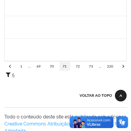
1891201
JORGE LUIZ CUNHA CARDOSO FILHO
Docente
23007.00001137/2022-15
30/05/2022
31/07/2022
Concluído
1940856
PRISCILA BRASILEIRO SILVA DO NASCIMENTO
Docente
23007.00003524/2022-71
02/05/2022
31/07/2022
Concluído
1838316
ANA CAROLINA SANTANA E SANTANA SANTOS
Técnico
23007.00007623/2022-75
02/05/2022
31/07/2022
Concluído
1
...
69
70
71
72
73
...
220
5
VOLTAR AO TOPO
Todo o conteúdo deste site está publicado sob a licença
Creative Commons Atribuição-SemDerivações 3.0 Não
Adaptada
.