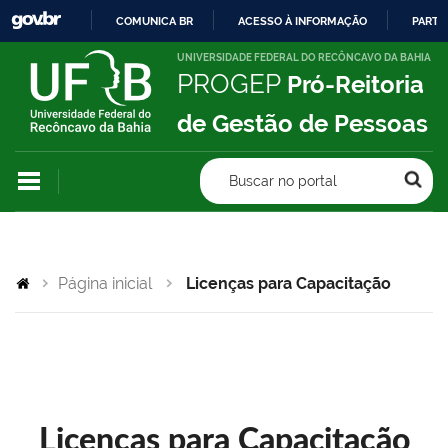
COMUNICA BR
ACESSO À INFORMAÇÃO
PARTI
IR
UNIVERSIDADE FEDERAL DO RECÔNCAVO DA BAHIA
PROGEP
Pró-Reitoria
PARA
O
de Gestão de Pessoas
CONTEÚDO
Buscar no portal
Página inicial
Licenças para Capacitação
Licenças para Capacitação