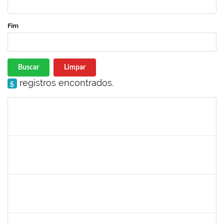
Fim
Buscar
Limpar
registros encontrados.
5
Matrícula
Nome
Cargo
Processo
Início
Fim
Status
1574103
LORENA DOS SANTOS SANTANA COUTINHO
Técnico
23007.00012627/2022-88
17/06/2022
16/07/2022
Concluído
2160310
PAULO RICARDO XAVIER ALMEIDA
Técnico
23007.00011526/2022-36
27/06/2022
29/07/2022
Concluído