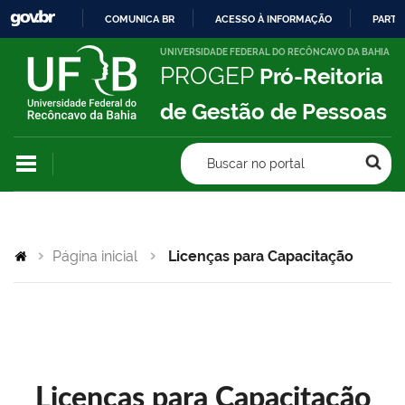
COMUNICA BR
ACESSO À INFORMAÇÃO
PARTI
IR
UNIVERSIDADE FEDERAL DO RECÔNCAVO DA BAHIA
PROGEP
Pró-Reitoria
PARA
O
de Gestão de Pessoas
CONTEÚDO
Buscar no portal
Página inicial
Licenças para Capacitação
Licenças para Capacitação