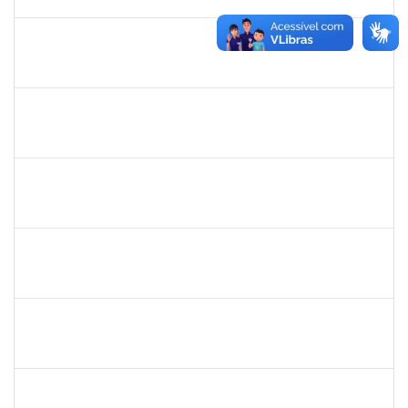
05/12/2022
Concluído
2157667
LARISSA MUNIZ RIBEIRO FOLONI
Técnico
23007.00023154/2022-69
21/11/2022
05/12/2022
Concluído
2026548
UELINGTON SOUSA ROCHA
Técnico
23007.00013255/2022-10
12/09/2022
10/12/2022
Concluído
1093359
SANDRA DA CONCEICAO PEIXOTO
Técnico
23007.00019740/2022-97
12/09/2022
10/12/2022
Concluído
1728965
THIAGO LUSTOZA ALEIXO
Técnico
23007.00023970/2022-56
13/10/2022
11/12/2022
Concluído
1564954
LUIS GUSTAVO SANTOS ENCARNACAO
Técnico
23007.00017747/2022-73
12/09/2022
11/12/2022
Concluído
2696413
LEANDRO DOS REIS MUNIZ
Técnico