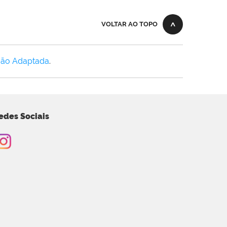
VOLTAR AO TOPO
Não Adaptada
.
edes Sociais