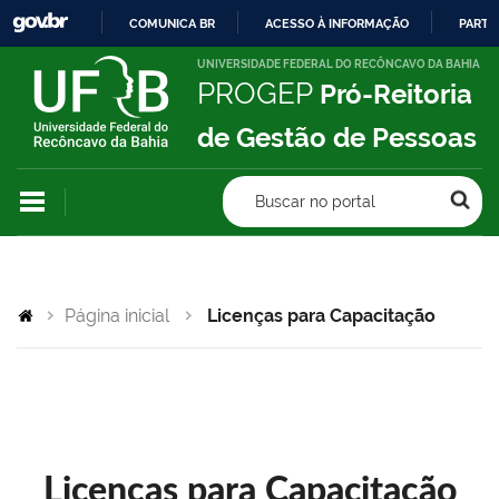
COMUNICA BR
ACESSO À INFORMAÇÃO
PARTI
IR
UNIVERSIDADE FEDERAL DO RECÔNCAVO DA BAHIA
PROGEP
Pró-Reitoria
PARA
O
de Gestão de Pessoas
CONTEÚDO
Buscar no portal
Página inicial
Licenças para Capacitação
Licenças para Capacitação