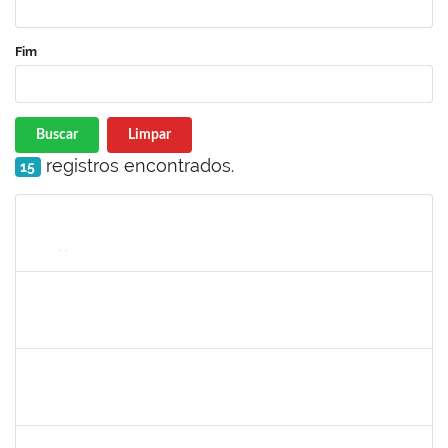
Fim
Buscar
Limpar
registros encontrados.
15
Matrícula
Nome
Cargo
Processo
Início
Fim
Status
1652145
Daiana Conceição Souza
Técnico
23007.002124/2019-50
18/02/2019
19/04/2019
Concluído
1572254
Caroline de Jesus Fonseca da Silva
Técnico
23007.000254/2019-03
04/02/2019
04/05/2019
Concluído