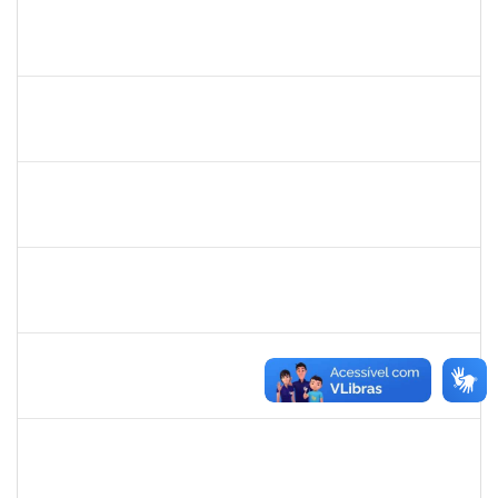
1755638
Lorena Araújo Hirsch
Técnico
23007.0009956/2019-46
02/05/2019
31/05/2019
Concluído
1752810
Shirley Guimarães Araújo
Técnico
23007.0008620/2019-34
15/04/2019
31/05/2019
Concluído
1206390
Suzane Tavares de Pinho Pepe
Docente
23007.031290/2018-17
03/03/2019
31/05/2019
Concluído
Maria Bárbara Gonçalves
Técnico
23007.0003590/2019-44
06/05/2019
04/06/2019
Concluído
1717960
Ana Verônica Rodrigues da Silva
Docente
23007.0006370/2019-62
06/05/2019
04/06/2019
Concluído
1759148
Edinoglede Nery dos Santos
Técnico
23007.032084/2018-16
06/03/2019
05/06/2019
Concluído