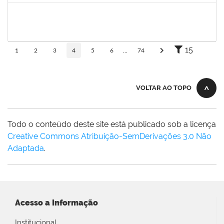
1754170
François Santos de Brito
Técnico
23007.0009952/2019-57
08/05/2019
06/06/2019
Concluído
15
1
2
3
4
5
6
...
74
VOLTAR AO TOPO
Todo o conteúdo deste site está publicado sob a licença
Creative Commons Atribuição-SemDerivações 3.0 Não
Adaptada
.
Acesso a Informação
Institucional