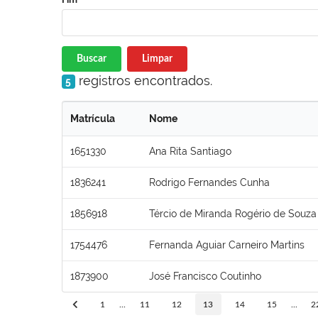
Buscar
Limpar
registros encontrados.
5
Matrícula
Nome
1651330
Ana Rita Santiago
1836241
Rodrigo Fernandes Cunha
1856918
Tércio de Miranda Rogério de Souza
1754476
Fernanda Aguiar Carneiro Martins
1873900
José Francisco Coutinho
1
...
11
12
13
14
15
...
2