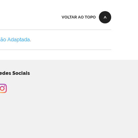
VOLTAR AO TOPO
Não Adaptada
.
edes Sociais