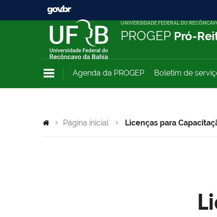
UNIVERSIDADE FEDERAL DO RECÔNCAV
PROGEP
Pró-Rei
Agenda da PROGEP
Boletim de servi
Página inicial
Licenças para Capacitaç
L