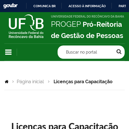
COMUNICA BR
ACESSO À INFORMAÇÃO
PARTI
IR
UNIVERSIDADE FEDERAL DO RECÔNCAVO DA BAHIA
PROGEP
Pró-Reitoria
PARA
O
de Gestão de Pessoas
CONTEÚDO
Buscar no portal
Página inicial
Licenças para Capacitação
Licenças para Capacitação