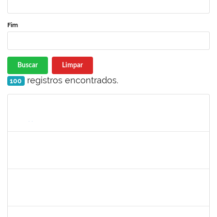
Fim
Buscar
Limpar
registros encontrados.
100
Matrícula
Nome
Cargo
Processo
Início
Fim
Status
1527893
Rita de Cácia Santos Chagas
Docente
23007.003763/2019-29
28/05/2019
27/07/2019
Concluído
1575033
Milena Maria Lobo Oliveira
Técnico
23007.00030957/2018-84
29/04/2019
27/07/2019
Concluído