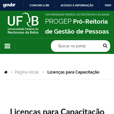
COMUNICA BR
ACESSO À INFORMAÇÃO
PARTI
IR
UNIVERSIDADE FEDERAL DO RECÔNCAVO DA BAHIA
PROGEP
Pró-Reitoria
PARA
O
de Gestão de Pessoas
CONTEÚDO
Buscar no portal
Página inicial
Licenças para Capacitação
Licenças para Capacitação