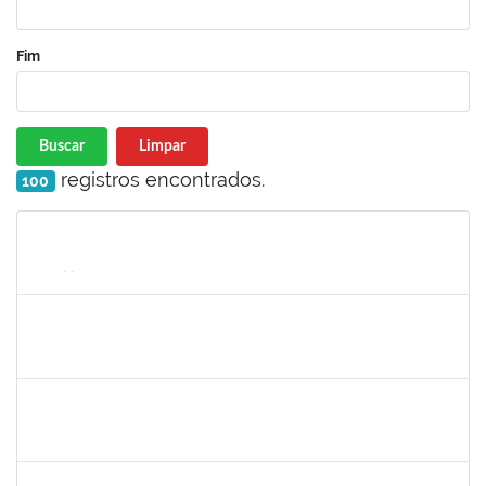
Fim
Buscar
Limpar
registros encontrados.
100
Matrícula
Nome
Cargo
Processo
Início
Fim
Status
1673006
ALINE SANTIAGO BARBOSA
Técnico
23007.00023251/2024-63
20/01/2024
18/02/2025
Concluído
2257968
TAIANE OLIVEIRA MENEZES LEITE
Técnico
23007.00023196/2024-93
20/01/2025
19/02/2025
Concluído